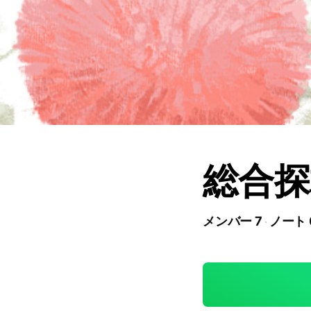
総合探
メンバー 7
ノート 