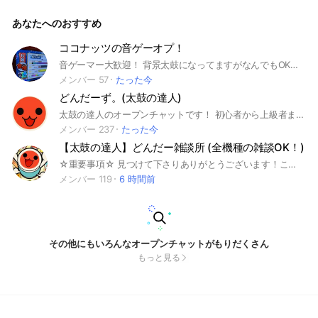
あなたへのおすすめ
ココナッツの音ゲーオプ！
音ゲーマー大歓迎！ 背景太鼓になってますがなんでもOKです！ 楽しいオプにしましょう！ #音ゲー
メンバー 57
たった今
どんだーず。(太鼓の達人)
太鼓の達人のオープンチャットです！ 初心者から上級者までドンだーならどなたでも大歓迎です❕❗ 攻略や雑談などのトークを楽しみましょう 入ったら大事なノートからルールを確認してください！！ 気軽にお越しください😉
メンバー 237
たった今
【太鼓の達人】どんだー雑談所 (全機種の雑談OK！)
☆重要事項☆ 見つけて下さりありがとうございます！ここは主に太鼓の達人に関する雑談を行うオプチャです！ AC・CS・iOSの全ての雑談OKです！初心者大歓迎です！入ったら大事なノートをご確認下さい♪ 即抜けはやめて下さい。抜ける時は一言言ってから抜けて下さい。荒らし・連投・暴言・喧嘩・宣伝目的等の不快な行為は禁止とします。 皆さんでお互いにアドバイスをし合って下さると助かります！分からない事があれば質問して下さい！#太鼓の達人 #段位道場 #雑談
メンバー 119
6 時間前
その他にもいろんなオープンチャットがもりだくさん
もっと見る