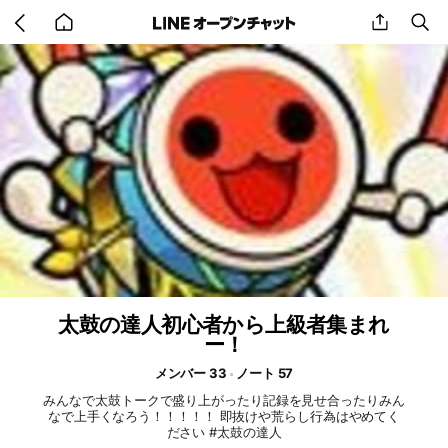
Go
share
se
back
to
home
太鼓の達人初心者から上級者集まれ
ー！
メンバー 33
ノート 57
みんなで太鼓トークで盛り上がったり記録を見せ合ったりみん
なで上手くなろう！！！！！ 即抜けや荒らし行為はやめてく
ださい #太鼓の達人