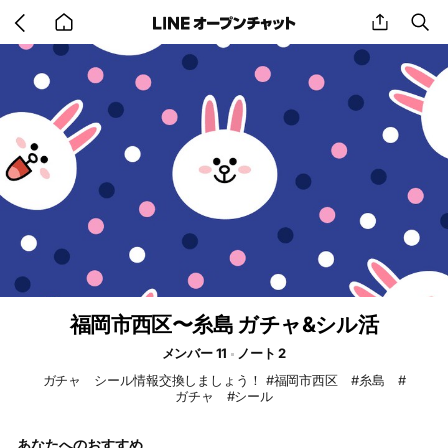
Go
share
se
back
to
home
福岡市西区〜糸島 ガチャ&シル活
メンバー 11
ノート 2
ガチャ シール情報交換しましょう！ #福岡市西区 #糸島 #
ガチャ #シール
あなたへのおすすめ