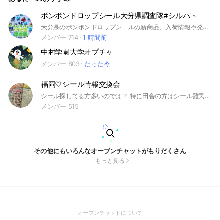
ボンボンドロップシール大分県調査隊#シルパト
大分県のボンボンドロップシールの新商品、入荷情報や発見情報などをみんなで調査するオプチャ #シル活 #ボンドロ
メンバー 714
1 時間前
中村学園大学オプチャ
メンバー 803
たった今
福岡🤍シール情報交換会
シール探してる方多いのでは？ 特に田舎の方はシール難民… シール情報の交換が出来ればなと🤍 こんなシールあったよ、ここで買えたよ、私のシール帳みて！ などなど。 平和に楽しく🕊️ #シール #シル活 #シール帳 #シール交換
メンバー 515
その他にもいろんなオープンチャットがもりだくさん
もっと見る
(Open
オープンチャットについて