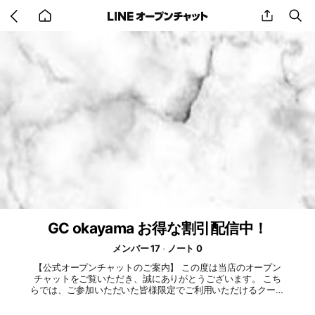
Go
share
se
back
to
home
GC okayama お得な割引配信中！
メンバー 17
ノート 0
【公式オープンチャットのご案内】 この度は当店のオープン
チャットをご覧いただき、誠にありがとうございます。 こち
らでは、ご参加いただいた皆様限定でご利用いただけるクーポ
ンや、最新の出勤情報、セラピストのシークレット情報、期間
限定イベントなど、一般公開していない特別なご案内をお届け