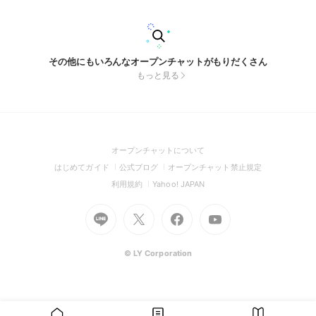
しております。 通知は必要なご案内のみを厳選して配信して
おりますので、頻繁に通知が届くことはございません。安心し
てご参加いただけます。 【ご参加にあたってのお願い】 皆様
に心地よくご利用いただくため、本オープンチャットでは当店
スタッフからのご案内のみ配信しております。 そのため、ス
その他にもいろんなオープンチャットがもりだくさん
タッフ・当店以外の方によるメッセージの投稿や発言はご遠慮
もっと見る
くださいますようお願いいたします。 また、他のお客様への
迷惑行為、不適切な投稿、荒らし行為、運営の妨げとなる行為
が確認された場合は、事前の警告なく退会措置を取らせていた
だく場合がございます。 皆様に安心してご利用いただける上
質なコミュニティを維持するため、ご理解とご協力のほどよろ
しくお願い申し上げます。
(Open
オープンチャットについて
in
(Open
(Open
(Open
はじめてガイド
公式ブログ
オープンチャット禁止規定
a
in
in
in
(Open
(Open
利用規約
Yahoo! JAPAN
new
a
a
a
in
in
window)
Go
new
Go
new
Go
Go
new
a
a
to
window)
to
window)
to
to
window)
new
new
Line
X
Facebook
Youtube
window)
window)
(Open
(Open
(Open
(Open
© LY Corporation
in
in
in
in
a
a
a
a
new
new
new
new
window)
window)
window)
window)