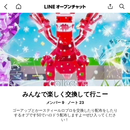
Go
share
se
back
to
home
みんなで楽しく交換して行こー
メンバー 9
ノート 23
ゴーアップとかースティールロブロを交換したり配布をしたり
するオプです50でハロドラ配布しますよーぜひ入ってくださ
い！