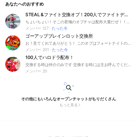
あなたへのおすすめ
STEAL &ファイト交換オプ！200人でファイトディアかSTEALイベトラック配布！
ちょいちょい！そこの君俺のオプチャは配布大量だぜ！！絶対詐欺なし！詐欺られたらキャラは弁償します！その代わり主を仲介入れて！仲介なしの交換は弁償できないよ〜(T . T) 50人で蜘蛛配布！ 100人で通ドラ配布！ 150にんで配信にてイベドラかイベ蜘蛛配布します！ 200人で通ドラ＋イベケパ複数配布！ #ブレインロット交換#ブレインロット#交換所#fortnite#フォートナイト#ゲーム#ブレインロット交換所
メンバー 127
たった今
ゴーアップブレインロット交換所
お！見てくれてありがとう！ このオプはフォートナイトのゴーアップブレインロットをするオプだよ！ このオプではルールを守って楽しんでもらいたいのでルールを作りました！ ルール！ ・暴言禁止 ・下ネタ禁止 ・無断宣伝禁止！（宣伝ノートにかえてね！） ・喧嘩禁止！ ・詐欺禁止！ ・買取禁止！ くらいかな？ このオプのルールさえ守れれば君も共同管理者になれるかも！ ここまで見てくれたならはいるよね？ #フォートナイト#ふぉーとないと#ブレインロット#ゴーアップ#配布#交換#詐欺なし#ゴーアップフォートナイト#ライト#ライブトーク#雑談#トーク#GO UP BRAINROT#宣伝#フルーツ#スティール#STEAL THE BRAINROT
メンバー 201
たった今
100人でハロドラ配布！
交換する時は仲介のみです 交換する時には主お呼んでください。 たまに配布します ノート勝手に作らないでください 無断宣伝もやめて下さい 荒らさないでください 宣伝して欲しいです ルールを守れなかったら配布参加できません、 ルールを守って楽しみましょう 主お呼んでください仲介わ３０分以内に反応なかったら交換して下さい交換やる時わメンションよろしくねー仲介行くからねこれを守ってやりましょう
メンバー 20
その他にもいろんなオープンチャットがもりだくさん
もっと見る