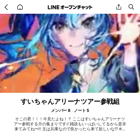
Go
share
se
back
to
home
すいちゃんアリーナツアー参戦組
メンバー 8
ノート 5
そこの君！！！今見たよね！？ ここはすいちゃんアリーナツ
アー参戦する方の集まりです☄️雑談もいっぱいしてるから是非
来てみてね〜!! 主は兵庫なので良かったら来て欲しいな⁉️ #す
いちゃん#星街すいせい#星街すいせいアリーナツアー #ホロラ
イブ #雑談 #星詠み #みこめっと