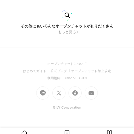
その他にもいろんなオープンチャットがもりだくさん
もっと見る
(Open
オープンチャットについて
in
(Open
(Open
(Open
はじめてガイド
公式ブログ
オープンチャット禁止規定
a
in
in
in
(Open
(Open
利用規約
Yahoo! JAPAN
new
a
a
a
in
in
window)
Go
new
Go
new
Go
Go
new
a
a
to
window)
to
window)
to
to
window)
new
new
Line
X
Facebook
Youtube
window)
window)
(Open
(Open
(Open
(Open
© LY Corporation
in
in
in
in
a
a
a
a
new
new
new
new
window)
window)
window)
window)