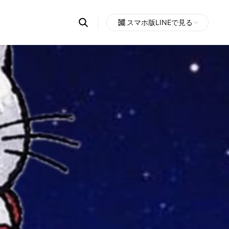
Search
スマホ版LINEで見る
OpenChats
Open
or
search
messages
area