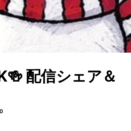
‍⬛K🍻 配信シェア＆
0