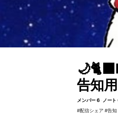
🌙🐈
告知用
メンバー 6
ノート 
#配信シェア #告知