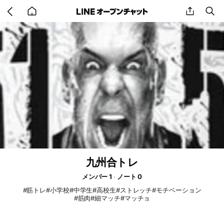
Go
share
se
back
to
home
九州合トレ
メンバー 1
ノート 0
#筋トレ#小学校#中学生#高校生#ストレッチ#モチベーション
#筋肉#細マッチ#マッチョ