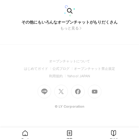
その他にもいろんなオープンチャットがもりだくさん
もっと見る
(Open
オープンチャットについて
in
(Open
(Open
(Open
はじめてガイド
公式ブログ
オープンチャット禁止規定
a
in
in
in
(Open
(Open
利用規約
Yahoo! JAPAN
new
a
a
a
in
in
window)
Go
new
Go
new
Go
Go
new
a
a
to
window)
to
window)
to
to
window)
new
new
Line
X
Facebook
Youtube
window)
window)
(Open
(Open
(Open
(Open
© LY Corporation
in
in
in
in
a
a
a
a
new
new
new
new
window)
window)
window)
window)