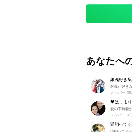
あなたへ
銀魂好き集
メンバー 39
メンバー 18
猫飼ってる