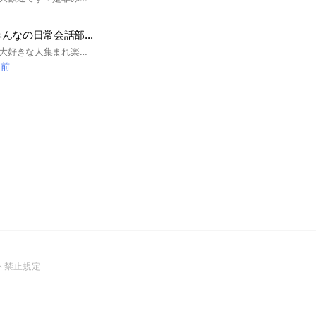
ワン🐶ニャン😽みんなの日常会話部屋
猫ちゃんワンちゃん大好きな人集まれ楽しく会話しませんか普通の日常会話もOKこの部屋で仲良く楽しく癒されて下さい😆 ワンちゃん猫ちゃん飼ってない方も大歓迎なので参加待ってます宜しくお願いしますm(._.)m
間前
(Open
ト禁止規定
in
a
new