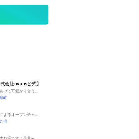
式会社nyans公式】
猫の写真をひたすらあげて可愛がり合うグループですにゃ！
時間前
バイク好きな高校生によるオープンチャットです！ 好きなことを話しましょう！ 参加するときに自己紹介として好きなメーカー等、挨拶を言うようにしましょう！ ※不愉快なユーザーと判断した場合は退会措置を行います。 （普通に発言する分には大丈夫！！！！）
た今
！
箱根駅伝ファンの方大歓迎です！是非みんなで話しましょう！ 少人数なので通知もあまり多くなく、とても話しやすい雰囲気ですっ！！ 宣伝禁止です🙇‍♂️ご承知おきください！