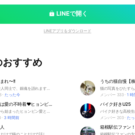
LINEで開く
LINEアプリをダウンロード
のおすすめ
まれ〜!!
うちの猫自慢【株
銀魂が好きな人同士で、銀魂を語れます！新規さんもガチ勢さんも大歓迎！全然わからない人もとりあえず入ってみて！その他雑談も有り。来る者拒まず去るもの追わずスタイルです。みんなで銀魂を語りましょう！
3
たった今
メンバー 333
1 
❤️はじまりは愛の不時着❤️ヒョンビンWORLDへようこそ！
バイク好きU25
愛の不時着から始まったヒョンビン愛と韓国ドラマの素晴らしさ。愛の不時着ドラマを楽しく徹底的に語り合うルームです。チャット初心者多数、20歳未満の方のご参加はご遠慮ください。
3
3 時間前
メンバー 203
たっ
人
箱根駅伝ファン
猫飼ってる人だけで猫のことだけで話しませんか？ 猫について #猫#ネコ#ペット#ネコちゃん