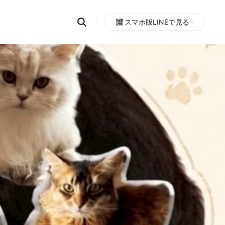
Search
スマホ版LINEで見る
OpenChats
Open
or
search
messages
area