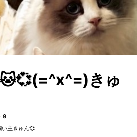
🐱💞(=^x^=)きゅ
 9
飼い主きゅん💞