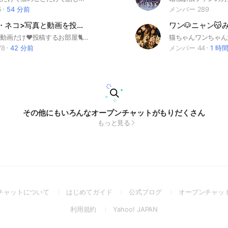
5
54 分前
メンバー 289
<猫・ねこ・ネコ>写真と動画を投稿しよう！
🐈猫の写真と動画だけ❤️投稿するお部屋🐈 🚨注意🚨 【送信取消】は許可して無い部屋ですので 必ず依頼して下さい❗️❗️❗️ 数ある猫のオープンチャットの中でも ルールが一番厳しい部屋だと思います 違反後の退室者（即抜け）には… 今後再入室が出来ないように強制退会を致します 全て禁止してます ↓ ❌挨拶/自己紹介禁止❌ ❌コメント/テキスト禁止❌ ❌スタンプ/リアクション禁止❌ ❌SNS/TikTok/YouTube貼り付け禁止❌ ❌URL/宣伝貼り付け禁止❌ ❌ﾍﾟｯﾄｼｮｯﾌﾟ撮影投稿禁止❌ ❌猫カフェ撮影投稿禁止❌ ❌拾い画像/転載禁止❌ ❌メッセージの送信取消禁止❌ ☆↓↓↓最後まで読んでね☆ ☆違反者は強制退会［通報有り］だよ☆ ☆ずっと宜しくネ☆ ※定期的にイベントを開催してます →イベント開催中は入室ができなくなります →イベント終了後の入室対応になります 【申し訳ありません】 ※夜間の入室は行ってません →必ず日中対応です →基本一日一回申請者を纏めて入室対応をしてます 【日中の申請でも当日の入室に間に合わない場合は翌日の日中対応です】 ※管理者が地域猫活動をしている部屋です →毎週末動物病院にも行く為対応が遅れる場合もあります →１５匹の猫達と生活してます 【介護の猫もいる為副管理人も募集してます】 ※投稿された画像は様々な理由から一定期間後に管理側で全て削除してます 【ご理解の程よろしくお願い致します】 #飼い猫 #野良猫#保護猫#地域猫#さくら猫
78
42 分前
メンバー 44
1 時
その他にもいろんなオープンチャットがもりだくさん
もっと見る
(Open
(Open
(Open
チャットについて
はじめてガイド
公式ブログ
オープンチャッ
in
in
in
(Open
(Open
利用規約
Yahoo! JAPAN
a
a
a
in
in
new
new
new