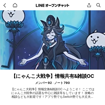
Go
share
se
back
to
home
【にゃんこ大戦争】情報共有&雑談OC
メンバー 92
ノート 790
【にゃんこ大戦争】情報交換&雑談OC へようこそ！ ここでは
にゃんこ大戦争の話題を中心に雑談等をしています！ 攻略の
相談なども大歓迎です！アプリ勢でもSwitch勢でも大丈夫で
す！興味が湧いたら是非入室してみてください！ ~ルール~
①荒らしや誹謗中傷等禁止 ②荒らしには反応せずに管理人か