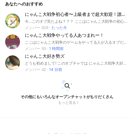
あなたへのおすすめ
副官をメンション ③下ネタ禁止 ④不適切なアイコンや名前
の使用禁止 ⑤許可のないオープンチャットの宣伝禁止 (宣伝
は管理人か副官に許可を取ってからお願いします) ⑥スタンプ
にゃんこ大戦争初心者〜上級者まで超大歓迎！誰でもどうぞ〜
や画像の過度な連投禁止 ⑦にゃんこ大戦争に関係のない長話
今…このオプ見たよね？？？ ここはにゃんこ大戦争の初心者〜上級者まで誰でも大歓迎のオプだよ！もちろん無課金、微課金、課金、廃課金勢も👌 宣伝もOK！！でも宣伝抜けはやめてね ☁☁☁☁☁☁ 入室条件☁☁☁☁☁☁ ・禁止事項に書いてあることをしない ☁☁☁☁☁☁☁☁☁☁☁☁☁☁☁☁☁☁ これを守れるなら入室👌 ❌️禁止事項❌️ 荒らし(荒らしを晒すのもやめてください) 人に対して暴言を吐く（にゃんこなら👌） 下ネタ 即抜け アカウント交換、売買 チートの使用 これが守れなかった人は蹴る、または通報します。 みんなでルールを守って、楽しいオプにしよう！！ #にゃんこ大戦争 #にゃんこ大戦争中級者 #にゃんこ大戦争上級者 #にゃんこ大戦争中・上級者 #にゃんこ大戦争初心者
禁止 (雑談部屋でお願いします) ⑧政治関連の話題禁止 ⑨デ
ータ改造やテーブル使用等禁止 ⑩アカウントの譲渡、売買等
メンバー 628
たった今
禁止 ⑪リーク禁止 ⑫しつこい管理者権限の要求禁止 ⑬選択肢
にゃんこ大戦争やってる人あつまれー！
の追加が可能な投票の作成禁止 ーーーーーハッシュタグーー
ーーー #にゃんこ #にゃんこ大戦争 #ふたりで！にゃんこ大戦
ここはにゃんこ大戦争のゲームをやってる人が入るオプだよ！ 初心者から上級者でも誰でもOK！ 多少の雑談はOK！でも話が逸れすぎたら誰かしら止めてくれると嬉しい！ #にゃんこ大戦争 #にゃんこ #ゲーム #にゃんこ初心者 #にゃんこ上級者 #上級者から初心者 #ニャンコ
争 #春雨 #黒ルナ #黒ルーナ #ルナーシャ #黒ルナーシャ #ダ
メンバー 93
1 時間前
ークルナーシャ #冥護の天女ルナーシャ #寂滅の天女ダークル
にゃんこ大好き勢ズ
ナーシャ
どうも初めまして! このオプチャでは にゃんこ大戦争大好きな人 雑談好きな人 にゃんこ大戦争を知ってる人 課金勢〜無課金勢 上級者〜初心者 ガチ勢〜エンジョイ勢 にゃん大戦争のコラ画像やイラストを制作している人 などなど大歓迎です! ただし ・チーター ・ボイスメッセージ ・荒らし ・オプチャ内での雰囲 ・暴言 気を乱す人 ・下ネタ ・自撮り写真の投稿 ・詐欺まがいの事をする ・即抜け ・宣伝目的 ・ノートににゃんこクラブ 貼るのを渋る事 このような事を行う方はお断りさせていただきます(場合によっては通報) 入っていただいたらノートににゃんこクラブを貼って(強制)大事なノートの確認をお願いします ※ただいま勢はにゃんこクラブノートに貼らなくてもいいよ！(消した場合はもう一回お願いね) お待ちしております! #にゃんこ大好きズ#にゃんこ大戦争#白キャス
メンバー 42
14 分前
その他にもいろんなオープンチャットがもりだくさん
もっと見る