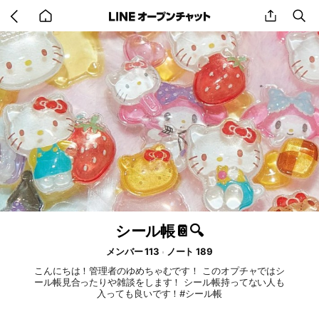
Go
share
se
back
to
home
シール帳📔🔍️
メンバー 113
ノート 189
こんにちは！管理者のゆめちゃむです！ このオプチャではシ
ール帳見合ったりや雑談をします！ シール帳持ってない人も
入っても良いです！#シール帳