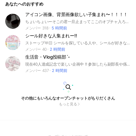
あなたへのおすすめ
アイコン画像、背景画像欲しい子集まれ〜！！！！
ちょいちょいーそこの君一旦止まってここのオプチャ入ろ！アイコン画像、背景画像に困ってる子カモーン！ここならたくさんの人と色々な画像を共有できるよ！何がダメとかないからなんでもあげて！逆に欲しい！それに、画像以外にも色々な話しよ！「ルール」暴言❌勝手に抜ける❌キモイ事（下ネタなど）❌即抜け❌抜ける時は一言いって抜けてね！
メンバー 318
5 時間前
シール好きな人集まれー‼️
ストーップ🫶🏻 シールを探している人や、シールが好きな人!!見て下さい🎀 管理人のあいら、莉奈です🌷 管理人2代目です！ このオプは、ボンボンドロップシールの好きをみんなで語っちゃったり、自分のシール帳を自慢したりするオプチャです🙌🏻 最近はシールに関係ない雑談とかしてます！！楽しくお話ししたいです💓 退会は、理由を言ってくれたら自由です❕即退会嫌だな……😖💗👉🏻👈🏻 後!!通知多いかも"📱"💦 通知嫌いな方は、通知OFFしといてください🫶🏻 新規さん、ぜひご挨拶よろしくお願いします😻 入ったら、ぜひ軽く自己紹介よろしくお願いします❕🌷 仲良くなるために何歳か是非教えてください✨️ （言いたくなかったら言わなくて大丈夫です！） （全然詐欺ではないです！） タメ口全然🙆🏻‍♀️だよ✨️ ノートを見たらできるだけリアクションしてください︎︎👍🏻︎︎🍀 ⚠️相手のことを不快にさせる言葉はやめましょう！ ⚠️女子限定です！（必ず） ⚠️宣伝だめ× ⚠️既読無視をなくすために、既読をしたら、そのコメントにリアクションをしてください!!（出来たら!!） ここまで見てくれてありがとう🤲🏻✨ ここまで来たら入る気になったよね❔❕ 🟩のボタンを、ポチっと❕ このオプはみんな優しいから安心してね🎶みんな中で待ってるよ🙌🏻🤍 これからよろしくね💕︎ 目標人数👤👤👤👤👤 30人‼️ オプの誕生日🎂✨️ 2025年 11月1日‼️ 10人突破 2025年12月3日‼️ 20人突破 2025年12月20日‼️ 誕生日になったら何かイベントするかもです✨🤩 どうしたー??🎀 まだ見てる👀！ もうここまで見てくれたら入るしかないじゃん‪!!🎶 中で待ってるよ🤍💛🩵早く来て😻💫
メンバー 40
2 時間前
生活音・Vlog投稿部´‐
現在40人達成記念で楽しい企画中 ‼️ 参加したら副部長や係になれるチャンス ッ 🫵🏻😽 ⬇も必ず見てね 👀 そこの君ストーップ ‼️ 見てくれてありがとう 🙌🏻 見た子は強制参加だよ 😸 部長のさくあです 👋🏻 ルールを説明します 👍🏻 ･ファンマ、ファンネ、ファンタグ、ペアタグ、ペア画⭕️ ･見る専⭕️ ･関係作り⭕️ ･呼び出しノート⭕️ ･雑談⭕️ ･荒らし、即抜け、暴言❌ ･無言抜け❌ ･宣伝抜け❌ ･宣伝ノート以外での宣伝❌ ･個人情報❌(実写や過度な声出し、住所や住んでいるところが特定されるもの等) ･トークに動画を載せる❌ ･ボイスメッセージ❌ ･なりすまし❌ ･男の子❌ ･チェンメ❌ みんなが不快になるようなことはやめましょう💧 守れない子は、その場で注意または強制退会になります💧 ねぇねぇ、下の🟩おしちゃって 🫵🏻🥳 来てくれることを信じて中で待ってるね 😽🫶🏻 ୨୧┈┈┈┈┈┈┈┈┈┈┈┈┈┈┈┈┈┈୨୧ #生活音 #せいかつおん #vlog #Vlog #blog #ブイログ #ぶいろぐ #投稿 #垢抜け #悩み相談 #雑談 #女の子限定 #女子限定 #女限定 #部活 #学校 #学園 #ライブトーク ୨୧┈┈┈┈┈┈┈┈┈┈┈┈┈┈┈┈┈┈୨୧
メンバー 437
2 時間前
その他にもいろんなオープンチャットがもりだくさん
もっと見る