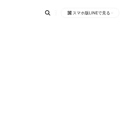
Search
スマホ版LINEで見る
OpenChats
Open
or
search
messages
area