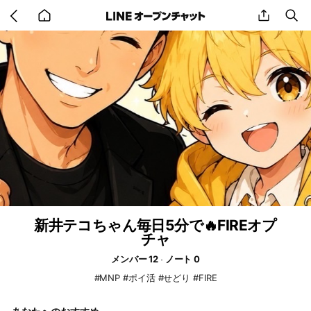
Go
share
se
back
to
home
新井テコちゃん毎日5分で🔥FIREオプ
チャ
メンバー 12
ノート 0
#MNP #ポイ活 #せどり #FIRE