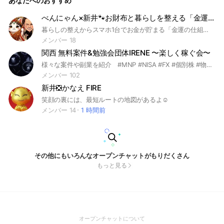
あなたへのおすすめ
べんにゃん×新井🐾お財布と暮らしを整える「金運の仕組み化」オプチャ
暮らしの整えからスマホ1台でお金が貯まる「金運の仕組み化」ができる
メンバー 18
関西 無料案件&勉強会団体IRENE 〜楽しく稼ぐ会〜
様々な案件や副業を紹介 #MNP #NISA #FX #個別株 #物販 #SNSマーケティング ＃不動産紹介 #アフィリエイト など、勉強会を通して社会に役立つ知恵を身につける団体です。
メンバー 102
新井❎かなえ FIRE
笑顔の裏には、最短ルートの地図があるよ☺︎
メンバー 14
1 時間前
その他にもいろんなオープンチャットがもりだくさん
もっと見る
(Open
オープンチャットについて