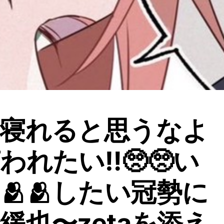
は寝れると思うなよ
われたい‼️🥺🥺い
🫂🫂したい冠勢に
緩也〜zetaを添え