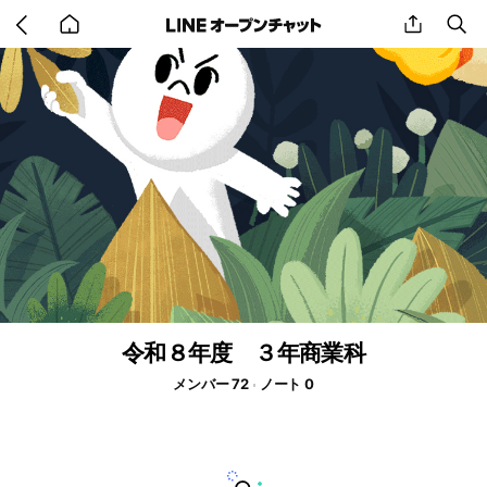
Go
share
se
back
to
home
令和８年度 ３年商業科
メンバー 72
ノート 0