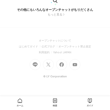
その他にもいろんなオープンチャットがもりだくさん
もっと見る
(Open
オープンチャットについて
in
(Open
(Open
(Open
はじめてガイド
公式ブログ
オープンチャット禁止規定
a
in
in
in
(Open
(Open
利用規約
Yahoo! JAPAN
new
a
a
a
in
in
window)
Go
new
Go
new
Go
Go
new
a
a
to
window)
to
window)
to
to
window)
new
new
Line
X
Facebook
Youtube
window)
window)
(Open
(Open
(Open
(Open
© LY Corporation
in
in
in
in
a
a
a
a
new
new
new
new
window)
window)
window)
window)
ホーム
検索
ガイド