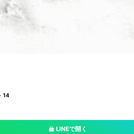
 14
LINEで開く