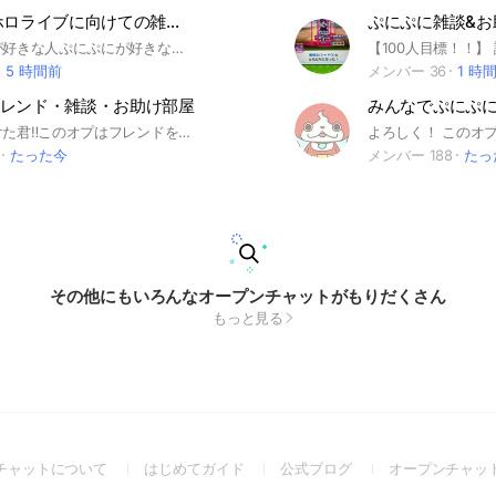
ぷにぷに ホロライブに向けての雑談やお助け
ぷにぷに雑談&お
ホロライブが好きな人ぷにぷにが好きな人だれでも大歓迎！ 雑談 ホロライブの話 お助け をします！ みんなで気軽に話し合おう！ 【禁止事項】 人が不快になるほどの自慢 乞食 暴言 イジメ 過度な下ネタ オプチャの宣伝 即抜け 非常識なことがあったら蹴る可能性があるので注意してください みんなで楽しいオプにしましょう！
5 時間前
メンバー 36
1 時
レンド・雑談・お助け部屋
ここを見つけた君‼︎このオプはフレンドを募集している人、お助けしたい人、お助けして欲しい人、ぷにぷにについて語りたい人大歓迎です。主に雑談メインです。 補足 代行、チート禁止です。 #ぷにぷに #お助け #雑談 #初心者 #中級者 #上級者 #フレンド #男 #女
たった今
メンバー 188
たっ
その他にもいろんなオープンチャットがもりだくさん
もっと見る
(Open
(Open
(Open
チャットについて
はじめてガイド
公式ブログ
オープンチャッ
in
in
in