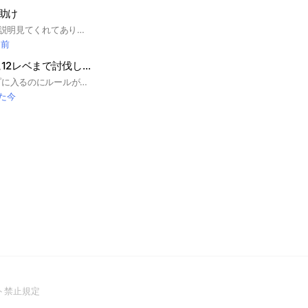
助け
【100人目標！！】 説明見てくれてありがとー！ ここはぷにぷにのお助けと雑談をしてるオプです！ フレンド募集、ゲンドリ集め、雑談、助け合いなどなど一緒に楽しくやって行きましょー 初期アイコンはやめて下さい！ しっかりアイコンを付けてから参加して欲しいです！ 即抜けは再参加禁止にします 大事なノートにルール書いてるので入ったら確認お願いしますー キャリー企画もできる時にはやります！ー 誰でも大歓迎です！気になったら是非入ってみてください！ いっしょに攻略頑張ろう！ 荒らしやチーターはお断りです みんなで助け合おう！ 【タグ欄】 #ぷにぷに#攻略#おはじき#ゴルフ#ニャントス#お助け#助け合い#ゲンドリ#コラボ#ホロライブ#にじさんじ#このすば#転すら#お助け企画#フルキャリー#ライブトーク#葬送のフリーレン#陰の実力者になりたくて#リゼロ
間前
みんなでぷにぷに12レベまで討伐しよう！
よろしく！ このオプに入るのにルールがあるよ！ 一つ目チートや、アカウント売買、有料お助けは禁止 二つ目暴言、過度な下ネタは、禁止 三つ目1回このオプの人をお助けしてからお助けを求めよう！(1回目は注意だけど2回目は蹴ります) 四つ目倒し切れるか倒し切れないかを言おう みんなでルールを守って攻略を頑張ろう！ #ゴルフ#お助け#武道会#転生したらスライムだった件#転スラ#ホロライブ#ぷにぷに#花嫁#東リべ#転生したらスライムだった件#転スラ#サンデー#おはじき#上級者#中級者#初心者#ぷにステ#雑談#周回#おかえり#ゲンドリ#12レベ#このすば#スコアタ#おはじき#ぷにぷにお助け#ゲート#ゲーム#ワイポ
た今
(Open
ト禁止規定
in