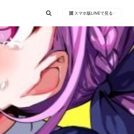
Search
スマホ版LINEで見る
OpenChats
Open
or
search
messages
area