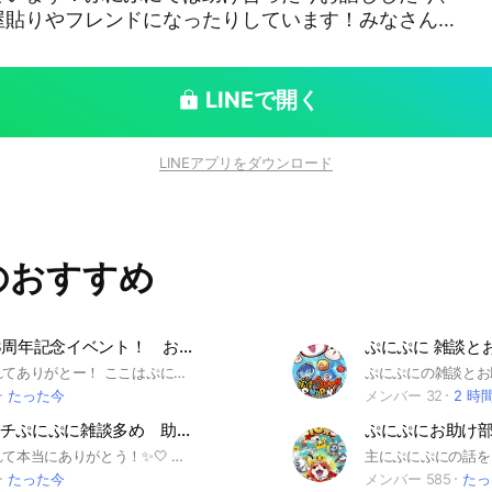
屋貼りやフレンドになったりしています！みなさんと
いので機会があればこのオプに入ってみてください！
LINEで開く
LINEアプリをダウンロード
のおすすめ
ぷにぷに13周年記念イベント！ お助け隊！
ぷにぷに 雑談と
説明見てくれてありがとー！ ここはぷにぷにのお助けと雑談をするオプです！ おはゴルイベではお助け企画やってます！(新規さんでも参加できるよん) 毎イベやってるので攻略したい人おいでー 初心者から上級者まで誰でも大歓迎です！もちろんチーターや代行はお断りだけどね(⁠≧⁠▽⁠≦⁠) 少しでも気になったら是非入ってみてください！ 後悔させません(⁠*⁠´⁠∀⁠｀⁠)⁠｡⁠*ﾟ⁠+ 【タグ欄】 #ぷにぷに#攻略#お助け#お助け企画#おはじき#ゴルフ#ホロライブ#ライブトーク#転すら#陰実#にじさんじ#コードギアス#葬送のフリーレン#陰の実力者になりたくて！#コードギアス#リゼロ
たった今
メンバー 32
2 時
妖怪ウォッチぷにぷに雑談多め 助け合い
ぷにぷにお助け部
見つけてくれて本当にありがとう！✨️🤍 ◯ここは妖怪ウォッチぷにぷにのお助けと雑談オプです！ 優しい人がいっぱい居るので 一緒に雑談してくれる人募集してます✨ 〇オープンチャット入ったことないよ〜って人でも つい最近ぷにぷにを始めたって人も大歓迎！！✨️ ◯ぷにぷにのオープンチャットでトップクラスの 治安の良さだと自負しています 荒れているこの界隈に疲れている人は ぜひこのオプに入ってみてください！ 〇モンスト、野球⚾️、VTuber、スマブラ🎮等 様々な話ができます！ ぷにぷに以外のことでも楽しく話しましょう！ 〇身内ネタと、良い意味でおかしな人が多いので 慣れるのに時間がかかるかもしれません、それでもいい方はぜひ ◉重要◉ 入ったばかりの人や会話に参加していない人の お助けは行っていませんm(_ _)m ◉重要◉ 以下のルールは必ず守ってください！🙏 違反している人はこのオプに入れません 治安を守るためにもよろしくお願いします 👇️(_ _) 【名前とアイコンについてのルール】 (1)LINE公式アイコンやアイコン無しじゃなく、 オリジナルアイコンを付けてください🙏 (2)ぷにぷにのアイコンは禁止です！ ぷにぷにじゃない妖怪ウォッチのアイコンとかはOK (3)○○好きとか、○○助けてくださいとか、 そういう呼称に困る名前は禁止です！ 「さん」を付けた時に自然に呼べるもの ※「なさん」とか、「コマさん」等の、「〜さん」系の名前は別 【ダメな例】 ぷにぷに好き 助けてください よろしくお願いします ○○欲しい フレコだけ ○○当たらない あ 初心者 #ぷにぷに #お助け #雑談 #妖怪ウォッチ #無課金 #後略 #ゲーム
たった今
メンバー 585
たっ