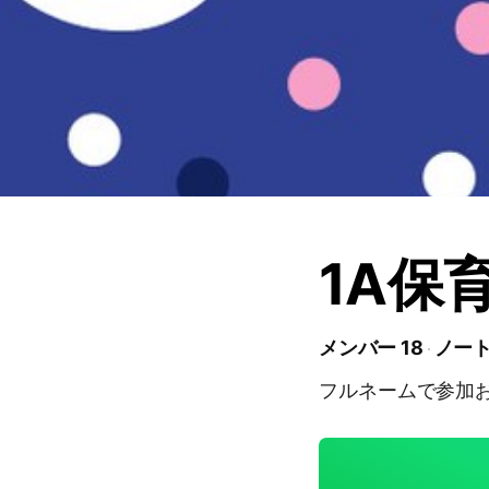
1A保
メンバー 18
ノート
フルネームで参加