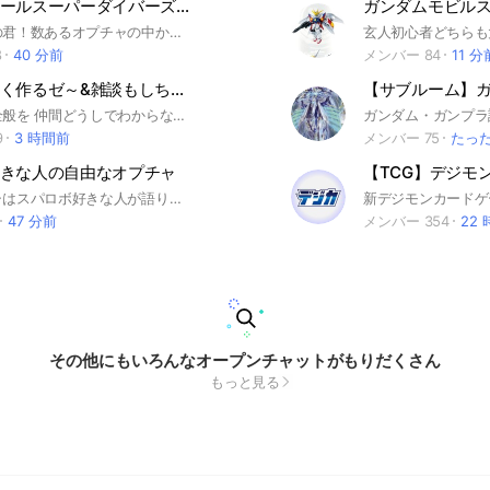
ドラゴンボールスーパーダイバーズ雑談、配列 レジェンズ フュージョンワールド ドッカンバトル
ガンダムモビル
おっ！そこの君！数あるオプチャの中から見つけてくれてありがとう！ 一応ここはドラゴンボールヒーローズの雑談の場所だけど…ドラゴンボールに関連することだったらなんでも話してもいいよ！ドラゴンボールヒーローズの配列持っているので、見てほしいときは聞きます！ みんな大歓迎なので入ってきてください！！お願いします！説明は入ってきたらbotがしてくれます！ 入る場合は即抜け、荒らし、などしないでください！ ご協力お願いします ＃ドラゴンボールヒーローズ ＃ドラゴンボール ＃ドラゴンボールレジェンズ ＃ドラゴンボールドッカンバトル ＃ドラゴンボールゼノバース ＃ドラゴンボールフュージョンワールド ＃ドラゴンボールスパーキングゼロ ＃ドラゴンボールダイバーズ
8
40 分前
メンバー 84
11 分
プラモ楽しく作るゼ～&雑談もしちゃおうゼ〜
プラモデル全般を 仲間どうしでわからない事を解決したり 刺激をもらったりしてドンドン 楽しもー。 直ぐには返信ができないので 少し待っていただけるとありがたいです。 仲良くなれたらいいなー(ドロシー風) #ガンダム #ガンプラ #模型 #プラモデル
9
3 時間前
メンバー 75
たっ
きな人の自由なオプチャ
このオプチャはスパロボ好きな人が語り、その他なんでもOK!!ってオプチャにしようと思って作りました！ 年齢制限もないし、どんな人でも歓迎しますよ!! でも荒らしはやめてね……。 まずは入ってみて、思ってた雰囲気と違うな〜って思ったら即抜けも大丈夫…。でもその時には一言適当にコメントしてくれると嬉しいです💦 管理人はスパロボは2次〜4次、新スパしかやってないので新しいのにはあんまし詳しくないかも……(・・) #マジンガーZ#ゲッターロボ#超電磁ロボコンバトラーV#超電磁マシーンボルテスファイブ#無敵超人ザンボット3#無敵剛人ダイターン3#闘将ダイモス#機甲創世記モスピーダ#機甲猟兵メロウリンク#戦闘メカザブングル#装甲騎兵ボトムズ#機動戦士ガンダム#機動戦士Zガンダム#機動戦士ZZガンダム#機動戦士ガンダム 逆襲のシャア#重戦機エルガイム#超獣機神ダンクーガ#蒼き流星SPTレイズナー#機動武闘伝Gガンダム#機動戦士ガンダムF91#機動戦士ヴィクトリーガンダム#太陽の牙ダグラム#UFOロボグレンダイザー#聖戦士ダンバイン#大空魔竜ガイキング
47 分前
メンバー 354
22
その他にもいろんなオープンチャットがもりだくさん
もっと見る