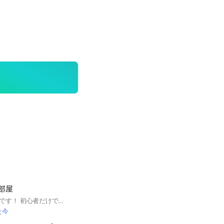
者部屋
イニブ初心者の部屋です！ 初心者だけでなく中級者、上級者も大歓迎です！比較的に賑やかで会話が多いので入る際は通知をオフにすることをおすすめします！ このオプチャのルールです 1~7まであります 1.部屋に入った時は必ず挨拶をしてください 2.即抜けは禁止です 3.人の戦績を馬鹿にすることは禁止です 4.暴言、喧嘩は禁止です 5.ここのメンバーやこのオプチャをSNSに晒す行為は禁止です 6.出来る限りでいいので敬語は使わないように［空気を堅苦しくしないため］ 7.ゲームに関係ない雑談も全然OK 以上のことを守った上で固定の相方を探したりカスタムマッチに参加したり楽しいエクバライフを楽しみましょう！ 毎週週末に何かしらのプラベ開催してます #イニブ #EXVS2
た今