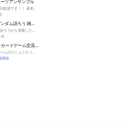
スーツアンサンブル
玄人初心者どちらも大歓迎です！！ 基本的に自分が組んだものを見せあったりアドバイスやトークをしあって行けたらと思ってます！！アンサンブルに限らず他のガンダム関連のガシャポン、アンサンブル改造に使えそうなおもちゃ、普通にガンダムの話なら大体okです。多少の脱線も主がよくするので全然okです。 「モビルスーツアンサンブル」についてなんでも語ったり投稿したりしましょう！素組みはもちろん、魔改造・武装もりもり・オリジナル塗装や、情報共有などなど、アンサンブルの事+なんでもならなんでもござれ！初心者からベテランまで、年齢等関係無しでもりあがりましょう！ 荒らし・宣伝目的はお断り&見つけたり通報あればキックします。 入室の挨拶等は特に義務付けしてませんが気が向いたらどうぞ！ アイコンはなるべくつけていただけると嬉しいです。 またトラブル防止のため、原則グルチャ内での販売・取引等は控えていただきたいですが大人同士であったりする場合には自己責任でよろしくお願いします。
前
【サブルーム】ガンダム語ろう 雑談その他色々話そう小部屋
ガンダム・ガンプラ語ろうから発展したガンダムやロボット以外のアニメ漫画や雑談語りたい方は語ろう！というお部屋です。 サブルーム扱いです。 本部屋の案内は大事なノートからどうぞ。
た今
【TCG】デジモンカードゲーム交流場
新デジモンカードゲームのコミュニティ作りました。デジカ始める人たちは気軽にご参加下さい！
 時間前