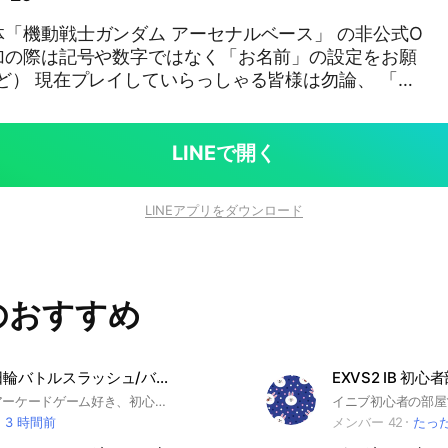
「機動戦士ガンダム アーセナルベース」 の非公式O
参加の際は記号や数字ではなく「お名前」の設定をお願
は勿論、 「今
 等の新規ユーザーも大歓迎です。 ガンダムに対す
ムの話だけでものんびり話せるようなOCにしたいと
LINEで開く
LINEアプリをダウンロード
のおすすめ
鬼滅の刃 日輪バトルスラッシュ/バトスラ 相談、雑談
EXVS2 IB 初心
鬼滅の刃、アーケードゲーム好き、初心者のそこのあなたも、共にお話しましょう！！ どなたでも大歓迎です。主も初心者なのでお手柔らかにお願いします！ #鬼滅の刃 #日輪バトルスラッシュ #鬼滅の刃 日輪バトルスラッシュ #バトスラ
3 時間前
メンバー 42
たっ