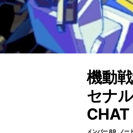
機動戦
セナル
CHA
メンバー 89
ノート