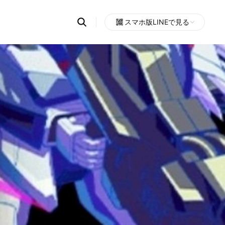
Search
スマホ版LINEで見る
OpenChats
Open
or
search
messages
area