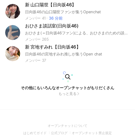
新 山口陽世【日向坂46】
日向坂46の山口陽世ファンが集うOpenchat
メンバー 41
36 分前
おひさま談話室(日向坂46)
おひさま(＝日向坂46ファン)による、おひさまのための談話室。あなたが気になること、知りたいことを質問すれば、何処かの暖かいおひさまが答えてくれます。 その他にもご自由に談話してください。 【注意点】 他者に対する誹謗中傷等その他迷惑行為は一切禁止します(場合によっては退会していただきます)。有料コンテンツ等の掲載も禁じます。常識の範囲内で利用し、ハッピーオーラ溢れる空間にしてください。
メンバー 265
新 宮地すみれ【日向坂46】
日向坂46の宮地すみれ推しが集うOpen chat
メンバー 37
その他にもいろんなオープンチャットがもりだくさん
もっと見る
(Open
オープンチャットについて
in
(Open
(Open
(Open
はじめてガイド
公式ブログ
オープンチャット禁止規定