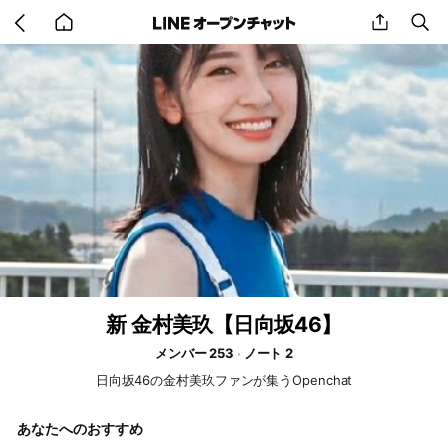
Go
share
se
back
to
home
新 金村美玖【日向坂46】
メンバー 253
ノート 2
日向坂46の金村美玖ファンが集うOpenchat
あなたへのおすすめ