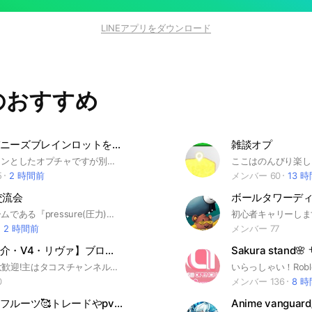
LINEアプリをダウンロード
のおすすめ
🇯🇵ジャパニーズブレインロットを盗む🇯🇵【ロブロックス】
雑談オプ
robloxをメインとしたオプチャですが別ゲーでも大歓迎です☺️ トレードに興味が無くても雑談するためだけでも全然OKです！ 他にもいろんなゲームのクロストレードok 【えびまる系列オプ】 #ジャパニーズ#ブレインロットを盗む#トイレタワーディフェンス #ブロックスフルーツ #ロブロックス #ブロフル #トイタワ #ロブロ #スキタワ #スキビティータワーディフェンス #トイレットタワーディフェンス #スキビディータワーディフェンス #ペトシュミ #ペットシュミレーター #ゲーム #ライバル #庭を育てる
5
2 時間前
メンバー 60
13 
e交流会
robloxのゲームである『pressure(圧力)』のプレイヤーの為に作られたオープンチャットです！ ・一緒にプレイする方を探したい ・アイテムや実績の詳細が分からない ・敵モブからの逃げ方やコツを知りたい ・何か難しい事を成し遂げた！自慢したい！ 等々... 制作されてまだ日が浅いので人は少ないですが、気になった方は1度入って見て下さると嬉しいです！ 気に入らなかった場合即抜けて頂いても構いません！ 皆さんが良きpressureライフを送れるようこちらも尽力してまいります！ ⚠️禁止事項⚠️ ・荒らし ・誹謗中傷(暴言、差別発言等も含まれます) ・過度な下ネタやセクハラ ・スタンプや画像の連投 ・個人情報等の書き込み ・その他常識から逸脱している行為 これらが見受けられた際は、注意喚起、最悪の場合BAN等の処置を取らせて頂きます。 何か質問、ご意見等ございましたら、ノートに記載されている『質問箱』にてご質問お願い致します。 #roblox #ロブロックス #pressure #圧力
2 時間前
メンバー 77
【コード紹介・V4・リヴァ】ブロックスフルーツ
どなたでも大歓迎!主はタコスチャンネルという名前でYouTubeやってます。 主にコード紹介、色々役に立つ情報を発信してます。 プライベートサーバーは24時間貸し出し中です。
0
メンバー 136
8 
ブロックスフルーツ🥰トレードやpvp、レイドなんでもok🙆‍♀️