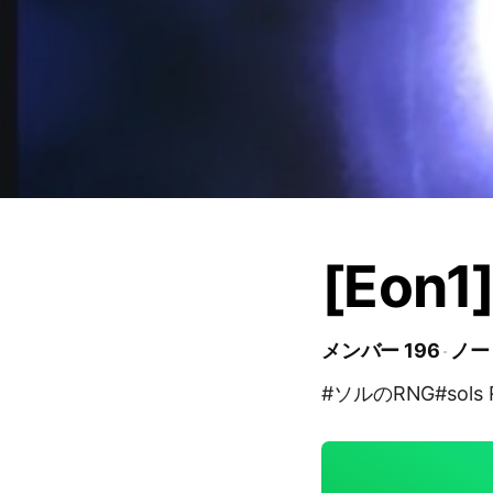
[Eon
メンバー 196
ノー
#ソルのRNG#sols 