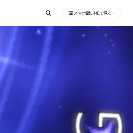
Search
スマホ版LINEで見る
OpenChats
Open
or
search
messages
area