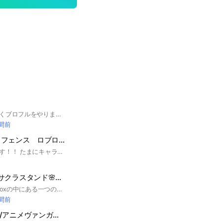
ここはのんびり楽しくブロフルをやりましょう！入った時はルール絶対読んでいただきたいです！#ロブロックス#ブロックスフルーツ#おすすめゲーム#人気ゲーム
時間前
ボールタワーディフェンス ロブロックス
初心者キャリーします！！ たまにキャラの配布をします。（たい焼き美味しい）
Sakura stand🌸 サクラスタンド🌸雑談ok! 交換もok! Roblox ジョジョゲー
いらっしゃい！Robloxの中にある一つのゲーム、サクラスタンド🌸というゲームです。サクラスタンドのオプチャを作り始めました！交換もOKですし、雑談も良いです！初心者でも楽しく話しましょう！#sakura stand #Roblox #雑談 #サクラスタンド #交換OK #ジョジョ
時間前
Anime vanguard/アニメヴァンガード