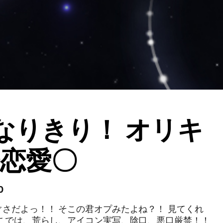
Rなりきり！ オリキ
恋愛〇
0
さだよっ！！ そこの君オプみたよね？！ 見てくれ
ここでは、荒らし、アイコン実写、陰口、悪口厳禁！！