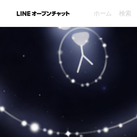
ホーム
検索