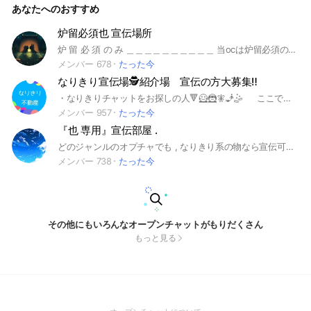
あなたへのおすすめ
禁止されてあること 申請時に好きな季節を添えてください。
炉留必須也 宣伝場所
炉 留 必 須 の み ＿＿＿＿＿＿＿＿＿＿ 当ocは炉留必須の也グルのみ宣伝可能な場所です 。 折也 、 版権也何方も炉留必須グルなら大歓迎 空白厨 、 漢字厨 様もお待ちしております 。 其れでは個性豊かな世界を御楽しみ下さい ＿＿ 300名様感謝 。
メンバー 678
たった今
なりきり宣伝場🕵️紹介場 宣伝の方大募集‼️
・なりきりチャットをお探しの人🔻🦸🦹🧚🧞🤹 ここではあなたの要望を聞き あなたに合った「なりきりチャット」をいっしょに探します （一人で、探す事も可能です） 宣伝の方用🔻🗣️ ここは、なりきりチャット専用の 宣伝場です。 ドシドシ宣伝してくださいね。 "即抜け"もありですよ😚 （わからないことがあれば聞いてくださいね） 【雰囲気】 ・普通の宣伝場と変らない ・一日に何人か出入りしています 【その他】 即抜け⭕ 会話⭕ なりきり雑談⭕ ノーマルな雑談⭕ 他になにか質問がある方は入ってメンションしていただければ答えます #なりきりチャット #初心者大歓迎 #宣伝用 #宣伝場 #紹介用 #お店 #ゲーム #アニメ #漫画 #人形劇 #オリキャラ #なんでも #学園 #ファンタジー #異世界 #戦闘 #雑談 #恋愛 #芸人 #全キャラ #すとぷり #呪術廻戦 #２次 #2.5次元 #3次 #てんすら #なりきり #ウマ娘 #也
メンバー 957
たった今
『也 専用』宣伝部屋 .
どのジャンルのオプチャでも , なりきり系の物なら宣伝可能です。 もし良ければぜひどうぞ !!
メンバー 738
たった今
その他にもいろんなオープンチャットがもりだくさん
もっと見る