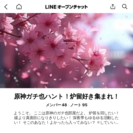
Go
share
se
back
to
home
原神ガチ也ハント！炉留好き集まれ！
メンバー 48
ノート 95
ようこそ。 ここは原神のガチ也部屋だよ。 炉留を回したい！
緩より真面目になりきりしたい！ 深夜帯もゆるゆる活動した
い！ そこのあなた！よかったら入ってみない？ ⚪︎していいこ
と ハント 炉留(長さに規定ありません) 同顔、特殊同顔、NPC
ライト 遊戯 禁止事項 旅人 荒らし 出会い目的 その他一般的に