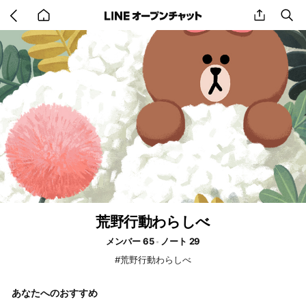
Go
share
se
back
to
home
荒野行動わらしべ
メンバー 65
ノート 29
#荒野行動わらしべ
あなたへのおすすめ