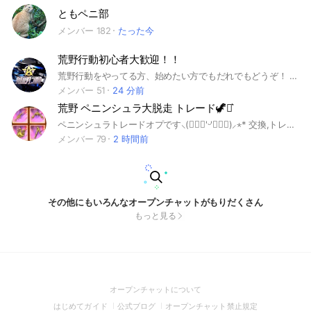
ともペニ部
メンバー 182
たった今
荒野行動初心者大歓迎！！
荒野行動をやってる方、始めたい方でもだれでもどうぞ！ 入ったらまずノートに簡単な自己紹介をお願いします(｡•ㅅ•｡) 大事なノートの確認もお願いします！ 性別、年齢、関係ありません！ 雑談沢山していますので、荒野以外のことのお話も全然ありです🙆🏻👌✨ 即抜けはなしでお願いします。 会話楽しみましょー！！
メンバー 51
24 分前
荒野 ペニンシュラ大脱走 トレード🦖⋆͛
ペニンシュラトレードオプです⸜(๑⃙⃘'ᵕ'๑⃙⃘)⸝⋆︎* 交換,トレードメイン✨️ 雑談も🙆‍♀️ #荒野行動 #ペニンシュラ #金蔵
メンバー 79
2 時間前
その他にもいろんなオープンチャットがもりだくさん
もっと見る
(Open
オープンチャットについて
in
(Open
(Open
(Open
はじめてガイド
公式ブログ
オープンチャット禁止規定