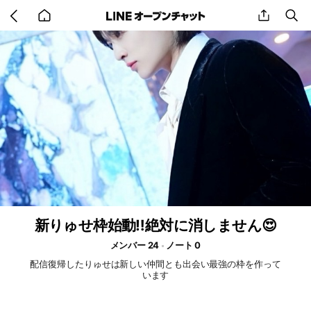
Go
share
se
back
to
home
新りゅせ枠始動‼️絶対に消しません😍
メンバー 24
ノート 0
配信復帰したりゅせは新しい仲間とも出会い最強の枠を作って
います