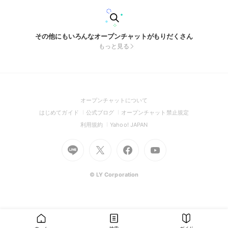
その他にもいろんなオープンチャットがもりだくさん
もっと見る
(Open
オープンチャットについて
in
(Open
(Open
(Open
はじめてガイド
公式ブログ
オープンチャット禁止規定
a
in
in
in
(Open
(Open
利用規約
Yahoo! JAPAN
new
a
a
a
in
in
window)
Go
new
Go
new
Go
Go
new
a
a
to
window)
to
window)
to
to
window)
new
new
Line
X
Facebook
Youtube
window)
window)
(Open
(Open
(Open
(Open
© LY Corporation
in
in
in
in
a
a
a
a
new
new
new
new
window)
window)
window)
window)