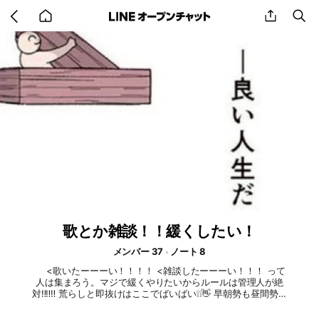
Go
share
se
back
to
home
歌とか雑談！！緩くしたい！
メンバー 37
ノート 8
 ︎︎ <歌いたーーーい！！！！ <雑談したーーーい！！！ って
人は集まろう。マジで緩くやりたいからルールは管理人が絶
対‼️‼️‼️ 荒らしと即抜けはここでばいばい❕❕👋 早朝勢も昼間勢も
深夜勢もオール勢もかもーーーんぬ❕❕❕ ゲームとかいっぱいした
い人も来てほしい‼️‼️まじで個人的に‼️‼️ なんかもうここら辺に