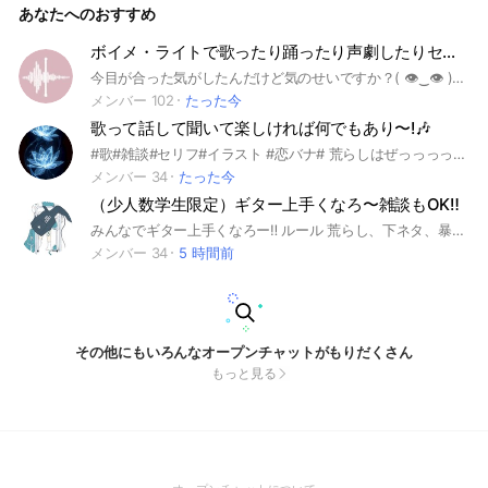
あなたへのおすすめ
して・・・さっさと入って俺らと喋ろう‼️‼️今なら古参勢ってや
つですネ・・ 中で待ってるよーーーん‼️‼️ #雑談#緩雑#ゲーム#
歌枠#歌#ゲーム#スプラ#スプラトゥーン2#スプラトゥーン3#
ボイメ・ライトで歌ったり踊ったり声劇したりセリフ読んだり
APEX#VALORANT#FPS#革命#世界を変えたい❕#運営さん消さ
今目が合った気がしたんだけど気のせいですか？( 👁‿👁 ) そんなわけないよねぇーー どぅおも管理人ですぅ で、今君は見てくれてるってことです か ありがとうございます😊 このオプは名前の通り 歌ったり踊ったり声劇したりセリフ読んだりします 嘘ですごめんなさい踊ったりはしません👈👈👈 雑談もめっちゃするよ(( じゃあ本題に移ろうか👁👁 君は入ってくれるんだねありがとう え？そんなこと言ってないって？？ 説明見てるんだから強制だよぉ〜？ まあまあ落ち着いてさ、一旦入ってみなって みんな優しいしおもろいから🈂️ 毎日ボイメ送ってくれるから耳福だよ ルールも厳しくないし、ほら中で待ってるから✋✋ ゆるめにやっていきましょ🫠🙃🫠 ふざけまくりでお送り致しましたー 設立日:2026年5月4日 #歌 #踊り #声劇 #セリフ #雑談 #毎日ライト #ボイメ #メンユザ
ないでね😉😉😉#早朝勢#昼勢#深夜勢#オール勢#雀魂#アニメ
メンバー 102
たった今
#漫画
歌って話して聞いて楽しければ何でもあり〜!🎶
#歌#雑談#セリフ#イラスト #恋バナ# 荒らしはぜっっっったいにやめてください！
メンバー 34
たった今
（少人数学生限定）ギター上手くなろ〜雑談もOK‼︎
みんなでギター上手くなろー‼︎ ルール 荒らし、下ネタ、暴言、即抜けは、やめてください‼︎ みんなで楽しもう〜
メンバー 34
5 時間前
その他にもいろんなオープンチャットがもりだくさん
もっと見る