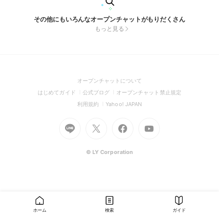
その他にもいろんなオープンチャットがもりだくさん
もっと見る
(Open
オープンチャットについて
in
(Open
(Open
(Open
はじめてガイド
公式ブログ
オープンチャット禁止規定
a
in
in
in
(Open
(Open
利用規約
Yahoo! JAPAN
new
a
a
a
in
in
window)
Go
new
Go
new
Go
Go
new
a
a
to
window)
to
window)
to
to
window)
new
new
Line
X
Facebook
Youtube
window)
window)
(Open
(Open
(Open
(Open
© LY Corporation
in
in
in
in
a
a
a
a
new
new
new
new
window)
window)
window)
window)
ホーム
検索
ガイド