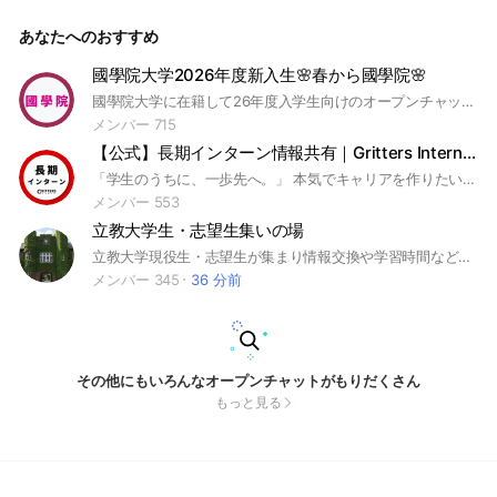
春から中央 #中央大学 #2026年度 #新入生 #合格 #履修
あなたへのおすすめ
國學院大学2026年度新入生🌸春から國學院🌸
國學院大学に在籍して26年度入学生向けのオープンチャットです🥳 授業やサークル、ゼミなどの情報共有に是非是非ご活用ください🎉 #國學院大学 #國學院 #大学 #春から國學院大学 #楽単 #就活 #就職活動 #インターン #サマーインターン #冬インターン #サークル #バイト #ゼミ #早期選考 #本選考 #マーケティング #履修登録 #英語 #フランス語 #中国語 #スペイン語 #雑談 #コミュニティ #新歓 #新入生歓迎会 #恋愛 #学祭 #学園祭 #文化祭 #大学受験 #旅行 #免許 #合宿免許 #教職 #教職免許 #留学 #TOEIC #長期インターン #起業 #新生活 #金融 #一人暮らし #アルバイト
メンバー 715
【公式】長期インターン情報共有｜Gritters Intern｜28卒29卒30卒
「学生のうちに、一歩先へ。」 本気でキャリアを作りたい学生のためのインターン情報共有コミュニティ。 体験談・選考情報・ES対策を自由に投稿・相談できます。 📌 日本中のインターン志望の大学生が集まる場所 📌ここでしか聞けない長期インターンの秘策が盛りだくさん 📌 長期インターンサイト【Gritters Intern】が運営 #長期インターン #インターン #インターンシップ #インターン情報 #インターン選考 #インターン体験談 #夏インターン #冬インターン #春インターン #27卒 #28卒 #29卒 #30卒 #31卒 #32卒 #就活 #就職活動 #キャリア #大学生 #ガクチカ作り #内定 #本選考 #IT #Web #SaaS #AI #DX #データサイエンス #IoT #セキュリティ #AR #VR #エンジニア #フロントエンド #バックエンド #インフラ #クラウド #プログラミング #デザイナー #UIデザイン #UXデザイン #Webデザイン #マーケティング #デジタルマーケ #SNSマーケ #SEO #広告 #PR #コンテンツ #ブランディング #営業 #法人営業 #新規営業 #インサイドセールス #コンサル #戦略コンサル #経営コンサル #ITコンサル #金融 #銀行 #証券 #投資銀行 #VC #ファンド #保険 #フィンテック #商社 #総合商社 #専門商社 #人事 #採用 #HR #経営企画 #事業開発 #新規事業 #財務 #経理 #法務 #メディア #出版 #編集 #ライター #映像 #ゲーム #アニメ #エンタメ #不動産 #建設 #インフラ #自動車 #製造業 #半導体 #医療 #ヘルスケア #製薬 #教育 #EdTech #EC #物流 #ファッション #コスメ #ベンチャー #スタートアップ #メガベンチャー #外資 #大手 #早慶 #MARCH #関関同立 #上智 #ICU #東工大 #阪大 #名大 #国公立 #ES #エントリーシート #面接対策 #自己分析 #ガクチカ #志望動機 #GD #グループディスカッション #SPI #webテスト #週2 #週3 #フルリモート #有給インターン #業務委託
メンバー 553
立教大学生・志望生集いの場
立教大学現役生・志望生が集まり情報交換や学習時間など成果を報告し合う場です！入試対策なども練っていきましょう！相談乗ります。
メンバー 345
36 分前
その他にもいろんなオープンチャットがもりだくさん
もっと見る