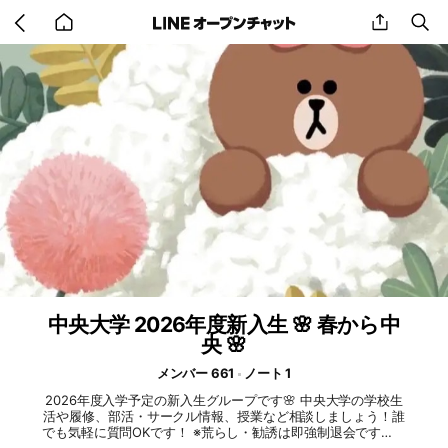
Go
share
se
back
to
home
中央大学 2026年度新入生 🌸 春から中
央 🌸
メンバー 661
ノート 1
2026年度入学予定の新入生グループです🌸 中央大学の学校生
活や履修、部活・サークル情報、授業など相談しましょう！誰
でも気軽に質問OKです！ ※荒らし・勧誘は即強制退会です🙏 #