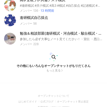
#進研模試 #共テ模試 #高3 #模試 #自己採点 #記述模試 #駿台ベネッセ記述模試 #ベネッセ #駿台#全統プレ #全統 #共通テスト模試
メンバー 136
13 時間前
進研模試自己採点
メンバー 56
勉強＆相談部屋(進研模試・河合模試・駿台模試・代ゼミ等)質問＆雑談大歓迎！得意な人が教えてくれます！
参加したら必ず大事なノート見てください！・宣伝 ・悪口 ・荒らし ・即抜け 禁止です！ 勉強部屋と言っても日常の雑談okです！ 頑張ってお互いを高めましょう！ #勉強 #高校3年 #08 #07 @09 #10 #進研模試 #河合模試 #駿台模試 #定期テスト #雑談 #暇人 #楽しい #模試 #夏休み #学生 #受験生 #共通テスト #共テ #センター #05 #06 #浪人 #相談 #就職相談 #サークル #サークル相談 #高校2年 #高校1年 #1年 #2年 #3年 #模試 #わいわい #解答
メンバー 228
その他にもいろんなオープンチャットがもりだくさん
もっと見る
(Open
オープンチャットについて
in
(Open
(Open
(Open
はじめてガイド
公式ブログ
オープンチャット禁止規定
a
in
in
in