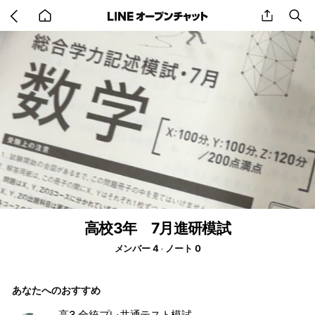
Go
share
se
back
to
home
高校3年 7月進研模試
メンバー 4
ノート 0
あなたへのおすすめ
高3 全統プレ共通テスト模試