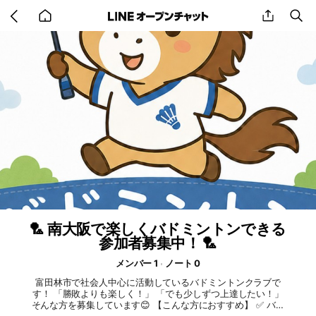
Go
share
se
back
to
home
🏸 南大阪で楽しくバドミントンできる
参加者募集中！ 🏸
メンバー 1
ノート 0
富田林市で社会人中心に活動しているバドミントンクラブで
す！ 「勝敗よりも楽しく！」 「でも少しずつ上達したい！」
そんな方を募集しています😊 【こんな方におすすめ】 ✅ バド