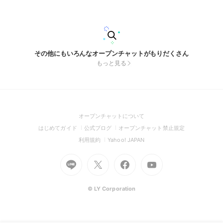
ミントンが好き ✅ ゲームルールが分かる ✅ 基礎打ちができる
✅ 楽しくプレーしたい ✅ 仲間と一緒に上達したい ✅ブランク
のある方も歓迎 【活動場所】 富田林市内の体育館を中心に活
動 社会人 【練習日時】 🏸 木曜日 18:00～21:00 🏸 土曜日 18:
00～21:00 🏸 祝日 9:00～12:00 【参加費】 700円～800円程
度 【クラブの雰囲気】 ・男性、女性ともに半々くらい ・年齢
層は、20歳代〜40歳代ぐらい ・和気あいあいとした雰囲気 ・
その他にもいろんなオープンチャットがもりだくさん
レベルよりも楽しさ重視 ・1人参加の方がほとんど 【お願い】
もっと見る
・ラケットの貸し出しはありません ・ナンパ目的、勧誘行
為、迷惑行為は禁止です まずは体験参加から大歓迎です！ 参
加希望の方は、お気軽にコメントなどでご連絡ください😊 詳
細な練習日程はコメントをいただいた方へお送りします🎵 #大
阪#バドミントン#楽しい#富田林#大阪狭山#河内長野#羽曳野
市#藤井寺#松原#堺
(Open
オープンチャットについて
in
(Open
(Open
(Open
はじめてガイド
公式ブログ
オープンチャット禁止規定
a
in
in
in
(Open
(Open
利用規約
Yahoo! JAPAN
new
a
a
a
in
in
window)
Go
new
Go
new
Go
Go
new
a
a
to
window)
to
window)
to
to
window)
new
new
Line
X
Facebook
Youtube
window)
window)
(Open
(Open
(Open
(Open
© LY Corporation
in
in
in
in
a
a
a
a
new
new
new
new