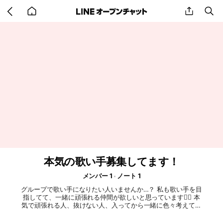
Go
share
se
back
to
home
本気の歌い手募集してます！
メンバー 1
ノート 1
グループで歌い手になりたい人いませんか…？ 私も歌い手を目
指してて、一緒に頑張れる仲間が欲しいと思っています🙇‍♀️ 本
気で頑張れる人、抜けない人、入ってから一緒に色々考えてく
れる人、一緒に頑張っていける人を探しています！ グループ
では歌ってみた、ゲームなどの色んな企画をしていけたらいい