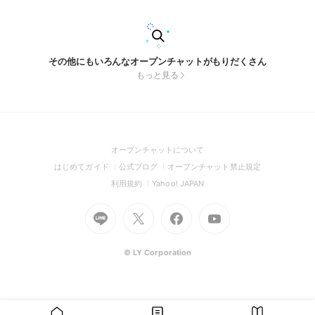
なと思っています！ 顔出しはしません！ 機材は揃ってなくて
も大丈夫です！ (私も揃ってないです…) 活動時期は皆で決める
予定ですが、早くて来年とかかなと思っています！ 性別は女
性で、年齢は高校3年生以上の方でお願いします🙇‍♀️ (他は相談
で…) しっかり連絡がとれる人でお願いします！ オプチャの中
その他にもいろんなオープンチャットがもりだくさん
に入ってからは簡単な質問やオーディションをしようと思って
もっと見る
います！ 今のところグループの人数は2人ぐらい募集です！ グ
ループ名はもう決まっています！ ここまで読んで興味を持っ
てくれた人いれば入ってきて欲しいです…！ #歌い手 #歌い手
募集 #高校三年生 #本気の歌い手グループ
(Open
オープンチャットについて
in
(Open
(Open
(Open
はじめてガイド
公式ブログ
オープンチャット禁止規定
a
in
in
in
(Open
(Open
利用規約
Yahoo! JAPAN
new
a
a
a
in
in
window)
Go
new
Go
new
Go
Go
new
a
a
to
window)
to
window)
to
to
window)
new
new
Line
X
Facebook
Youtube
window)
window)
(Open
(Open
(Open
(Open
© LY Corporation
in
in
in
in
a
a
a
a
new
new
new
new
window)
window)
window)
window)