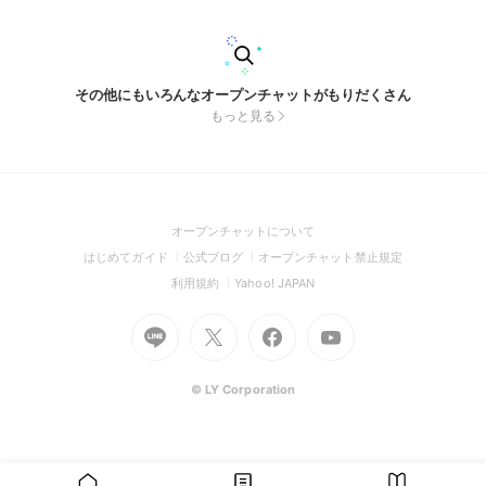
その他にもいろんなオープンチャットがもりだくさん
もっと見る
(Open
オープンチャットについて
in
(Open
(Open
(Open
はじめてガイド
公式ブログ
オープンチャット禁止規定
a
in
in
in
(Open
(Open
利用規約
Yahoo! JAPAN
new
a
a
a
in
in
window)
Go
new
Go
new
Go
Go
new
a
a
to
window)
to
window)
to
to
window)
new
new
Line
X
Facebook
Youtube
window)
window)
(Open
(Open
(Open
(Open
© LY Corporation
in
in
in
in
a
a
a
a
new
new
new
new
window)
window)
window)
window)