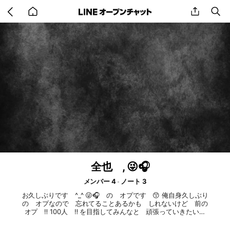
Go
share
se
back
to
home
全也 , 😜🎧
メンバー 4
ノート 3
お久しぶりです ^_^ 😜🎧 の オプです 😙 俺自身久しぶり
の オプなので 忘れてることあるかも しれないけど 前の
オプ ‼️ 100人 ‼️ を目指してみんなと 頑張っていきたいで
す 😘 緩々 だから 入ってね ^_^ 全也だから K也も Y也
も 皆のこと求めてるからね 😆