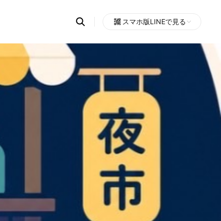
Search
スマホ版LINEで見る
OpenChats
Open
or
search
messages
area