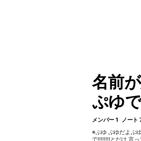
名前
ぷゆ
メンバー 1
ノート 
※ぷゆ ぷゆだよぷゆぷゆ 派生コテメしたネタまるです ハントは表
で‼️‼️‼️‼️とだけ 言っておきます どうしようかくことない。 もう説明文書