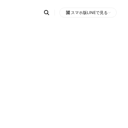
Search
スマホ版LINEで見る
OpenChats
Open
or
search
messages
area