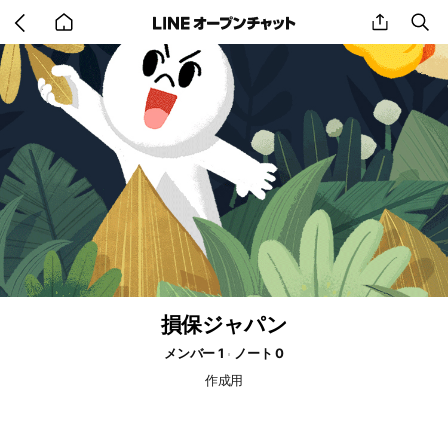
Go
share
se
back
to
home
損保ジャパン
メンバー 1
ノート 0
作成用