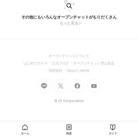
その他にもいろんなオープンチャットがもりだくさん
もっと見る
(Open
オープンチャットについて
in
(Open
(Open
(Open
はじめてガイド
公式ブログ
オープンチャット禁止規定
a
in
in
in
(Open
(Open
利用規約
Yahoo! JAPAN
new
a
a
a
in
in
window)
Go
new
Go
new
Go
Go
new
a
a
to
window)
to
window)
to
to
window)
new
new
Line
X
Facebook
Youtube
window)
window)
(Open
(Open
(Open
(Open
© LY Corporation
in
in
in
in
a
a
a
a
new
new
new
new
window)
window)
window)
window)
ホーム
検索
ガイド