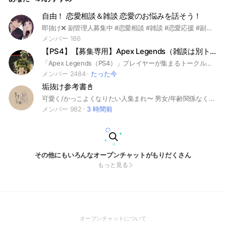
自由！ 恋愛相談＆雑談 恋愛のお悩みを話そう！
即抜け❌ 副管理人募集中 #恋愛相談 #雑談 #恋愛応援 #副管理人#募集
メンバー 186
【PS4】【募集専用】Apex Legends（雑談は別トークルーム）【welps】
「Apex Legends（PS4）」プレイヤーが集まるトークルームです！情報共有・共同プレイ・オフ会・フレ交換・プレイ感想共有など。嬉しいことも悔しいことも一緒に楽しむ仲間になりましょう！誰でも自由に参加できます！参加後ノートをチェックください。このトークルームはオタクサークル「welps」が運営しています。
メンバー 2484
たった今
垢抜け参考書📓
可愛く/かっこよくなりたい人集まれ〜 男女/年齢関係なく気軽に入ってね♡ 即抜け❌((宣伝して抜けるとかありえないかんね？ 荒らし・下ネタ❌((強制退会・通報しちゃうぞ(ˊᗜˋ) 垢抜けとメチャクチャ関係ない話はやだよ。もし、辞めなかったら他の人の迷惑になるんですぐ蹴ります。 それと～、垢抜け参考書だから、ノートを垢抜けするための参考書のような形で作っていって欲しいなとおもいます(*^^*)自己紹介控えて欲しいです。 ※少し通知多め♡ んじゃ、中で待ってますんで、早く入ってちょうだい(っ˙˘˙)っ #垢抜け#男女兼用#可愛くなりたい#かっこよくなりたい#ファッション#メイク#髪型#ダイエット#スタイル#モテたい#オススメ
メンバー 982
3 時間前
その他にもいろんなオープンチャットがもりだくさん
もっと見る
(Open
オープンチャットについて