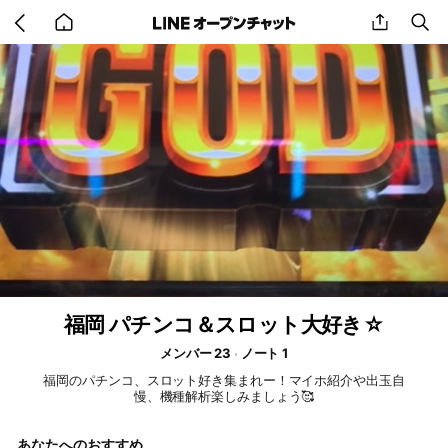
Go
share
se
back
to
home
福岡 パチンコ＆スロット大好き☆
メンバー 23
ノート 1
福岡のパチンコ、スロット好き集まれー！マイホ紹介や出玉自
慢、機種解析楽しみましょう🥰
あなたへのおすすめ