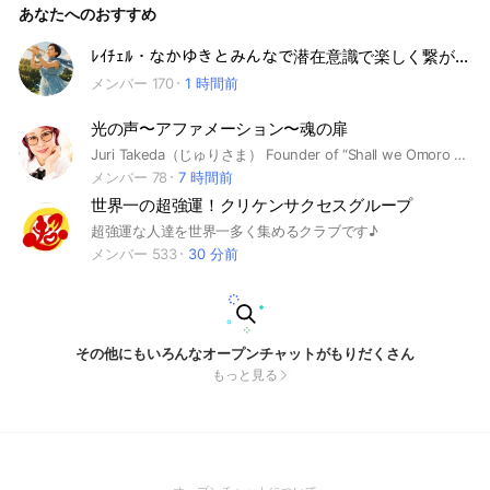
あなたへのおすすめ
っていく—— 欠けていると思っていた自分が 本当はすでに満
ちていたと気づく場所🌕 そんな“心の温泉”です♨️ さあ、ひと休
みしませんか？ あなたのお越しを、 やさしくお待ちしていま
ﾚｲﾁｪﾙ・なかゆきとみんなで潜在意識で楽しく繋がっていこう🌻
す🌕 【必要なタイミングの方に届きますように】
メンバー 170
1 時間前
光の声〜アファメーション〜魂の扉
Juri Takeda（じゅりさま） Founder of “Shall we Omoro Way?” & MotePika Style 笑いと光で魂を導くコーチ／エンタメプロデューサー🌈
メンバー 78
7 時間前
世界一の超強運！クリケンサクセスグループ
超強運な人達を世界一多く集めるクラブです♪
メンバー 533
30 分前
その他にもいろんなオープンチャットがもりだくさん
もっと見る