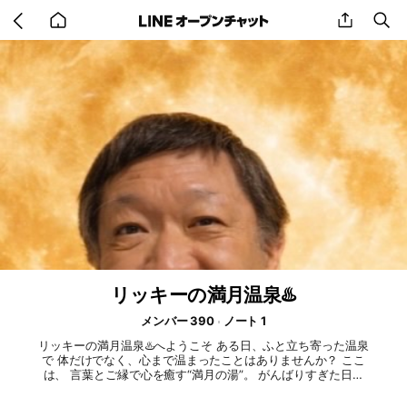
Go
share
se
back
to
home
リッキーの満月温泉♨️
メンバー 390
ノート 1
リッキーの満月温泉♨️へようこそ ある日、ふと立ち寄った温泉
で 体だけでなく、心まで温まったことはありませんか？ ここ
は、 言葉とご縁で心を癒す“満月の湯”。 がんばりすぎた日も
少し疲れてしまった日も そのままのあなたで、そっと来てく
ださい。 気づけば、 心がポカポカとゆるみ 本来のあなたに戻