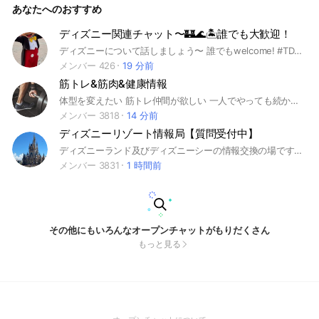
あなたへのおすすめ
ニーランド #東京ディズニーシー #東京ディズニーリゾート #
ディズニーリゾート #TDL #TDS #東京ディズニー #舞浜 #デ
ィズニーJCBカード
ディズニー関連チャット〜🏰🌊🏝️誰でも大歓迎！
ディズニーについて話しましょう〜 誰でもwelcome! #TDR__now #TDS_now #TDR_MD #TDR__now #TDR_now ＃ツムツム ＃ツイステ ＃ディズニー映画 ＃ディズニーストア #ジャンボリーミッキー #ビッグバンドビート #バケーションパッケージ #ディズニープレミアアクセス #クラブマウスビートダンサー #クラブマウスビート #ディズニークリスマスストーリーズ#ディズニークリスマス #ディズニーハロウィン #ディズニーパルパルーザ #ディズニープリンセス #ディズニーネイル #ディズニーコーデ #ディズニーフード#ディズニーグッズ #ディズニークルーズライン #ディズニープラス #ディズニー写真部 #ディズニーオープンチケット
メンバー 426
19 分前
筋トレ&筋肉&健康情報
体型を変えたい 筋トレ仲間が欲しい 一人でやっても続かない 食事管理について相談したい 何から始めたらいいか分からない そんなあなた😌 ボディメイクのための食事・毎日のトレーニング・使っているサプリや器具などの情報共有をして みんなで頑張りましょう🏆 中学生から大人まで 幅広い世代の仲間が待っています。 お気軽にご参加ください☺️ ※入室後は必ずルールを読んでね！ ⚠️名前とアイコンに注意⚠️ 政治/宗教/下ネタ/反社会的/犯罪/公序良俗に反する内容/その他管理人の判断で告知なく退室処分になる可能性があります。
メンバー 3818
14 分前
ディズニーリゾート情報局【質問受付中】
ディズニーランド及びディズニーシーの情報交換の場です🥳 サブトークルームで海外ディズニーも情報交換可能です！ チケット関連、グッズ関連などの質問もOKです！ 質問に回答してくれる方も募集中！ #ディズニーリゾート #ディズニーランド #ディズニーシー #ディズニーストア #舞浜 #Dハロ #海外ディズニー
メンバー 3831
1 時間前
その他にもいろんなオープンチャットがもりだくさん
もっと見る