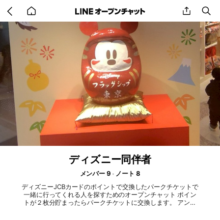
Go
share
se
back
to
home
ディズニー同伴者
メンバー 9
ノート 8
ディズニーJCBカードのポイントで交換したパークチケットで
一緒に行ってくれる人を探すためのオープンチャット ポイン
トが２枚分貯まったらパークチケットに交換します。 アンケ
ートは気が合いそうかどうかを確かめるために行ってます。 #
ディズニー #ディズニーランド #ディズニーシー #東京ディズ