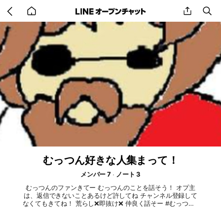
Go
share
se
back
to
home
むっつん好きな人集まって！
メンバー 7
ノート 3
むっつんのファンきてー むっつんのことを話そう！ オプ主
は、返信できないことあるけど許してね チャンネル登録して
なくてもきてね！ 荒らし❌即抜け❌ 仲良く話そー #むっつん#
マインクラフト#minecraft#マイクラ#まいくら#ユーチューバ
ー#実況者#ゆっくり実況#ゆっくり#霊夢#魔理沙