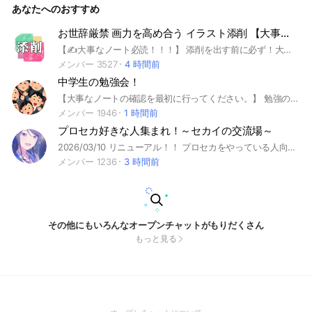
あなたへのおすすめ
お世辞厳禁 画力を高め合う イラスト添削 【大事なノート必読】
【✍️大事なノート必読！！！】 添削を出す前に必ず！大事なノートをお読みください！！ （大事なノートは、⬇️この文章とはまた別物です。ノートをご確認下さい。） 【説明】 仲良しごっこではなく画力を高めたい人のみ。 本気で絵が上手くなりたい人が集う場所。 誹謗中傷は禁止。 最低限のマナーは守る。 褒めるとこは褒める。 他のイラストOCとはひと味違う、そんな場所です。 詳しくは大事なノートを！必読です！！！ プロ現役の方やプロレベルの方もいます。 ただただ褒め合いたいだけの人は 違うオープンチャットへ お陰様で2000人を超えました。 試しに入室しても、〜さんが入室しました。 とかは出ないのでお気軽に。 とりあえず様子を見てみて下さいね。 絵が上手くなりたい方、大歓迎です！
メンバー 3527
4 時間前
中学生の勉強会！
【大事なノートの確認を最初に行ってください。】 勉強の質問を24時間受け付けています。 先輩方や同級生に勉強で困ったことなどありましたら、気軽に質問しましょう！高校生以上も参加OKです。 質問する際は答えてくれる方へ感謝の気持ちを忘れないでくださいね！ #中学生 #勉強 #定期テスト#受験 #中間テスト
メンバー 1946
1 時間前
プロセカ好きな人集まれ！～セカイの交流場～
2026/03/10 リニューアル！！ プロセカをやっている人向けのオープンチャットです！ プロセカの話も雑談も楽しめる、話しやすい雰囲気の部屋を目指しています。 参加は承認制なので、回答内容が合っていないものや怪しい申請は削除します。 推しの話、イベント、ガチャ、譜面、編成、MV、衣装、ストーリーの感想など、プロセカに関することなら気軽に話して大丈夫です！ 雑談もOKなので、プロセカ好き同士でゆるく交流したい人も歓迎です。 初心者さん、復帰勢さん、長く続けている人まで、みんなが入りやすく楽しく話せる場所にしたいと思っています。 プロセカの話はメインで！それ以外の話はサブオプ(他界隈)でお願いします。 承認はタイミングによってすぐにできないこともあります。 最近は承認回数が少なめなので、反映まで少し時間がかかる場合がありますが、気長に待ってもらえるとうれしいです。 安心して話せる環境を保つために確認しているので、よろしくお願いします。 また、みんなが気持ちよく使えるように、過度な暴言、荒らし、迷惑行為、空気を悪くする発言は控えてください。 ルールを守って楽しく交流してもらえたらうれしいです。 #プロセカ#プロジェクトセカイ
メンバー 1236
3 時間前
その他にもいろんなオープンチャットがもりだくさん
もっと見る