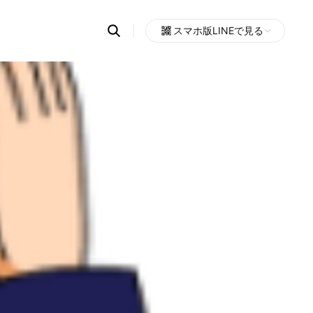
Search
スマホ版LINEで見る
OpenChats
Open
or
search
messages
area