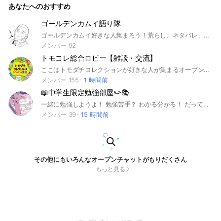
あなたへのおすすめ
ゴールデンカムイ語り隊
ゴールデンカムイ好きな人集まろう！荒らし、ネタバレ、即抜け、なりきり、その他ほかの人が嫌がることは❌ ネタバレはアニメ放送から1週間経ったらOK、それまではスレッドでよろしくね〜🙏🏻 腐、他界隈、相談ルームあります🙆‍♀️ ＃ゴールデンカムイ＃金カム
メンバー 92
トモコレ総合ロビー【雑談・交流】
ここはトモダチコレクションが好きな人が集まるオープンチャットです！ みんな優しくて温かい所です！ 即抜け❌️荒らし❌️ 島の様子・住民・面白い出来事・神展開など自由に共有OK 初心者〜ガチ勢まで誰でも歓迎！ 参加お待ちしております！ #トモダチコレクションわくわく生活#トモコレ#トモダチコレクション#任天堂
メンバー 155
1 時間前
📖中学生限定勉強部屋✏️📚
一緒に勉強しようよ！ 勉強苦手？ わかる分かる！ だって私も勉強嫌いだもん！笑 でも学校とおんなじで みんなとやればちょっとできるくない？ 新しく始まる部活も、 勉強も、友達関係も 一緒に成功させよう！ 今からでも遅くない！！！ もちろん雑談もOKだよ！ ここまで読んでくれた君の参加 待ってるよ！！ *･゜ﾟ･*:.｡.ルール .｡.:*･゜ﾟ･* 荒らし ❌ 雑談 ⭕️ 下ネタ ❌ タメ口 ⭕️ 即抜けはしてほしくないけど抜けるなら一言言ってほしいﾃﾞｽ *･゜ﾟ･*:.｡.記録.｡.:*･゜ﾟ･* 2025/07/14 結成 2025/09/16 20人！ 2025/10/10 30人！ 2025/11/12 40人！ 2025/11/27 50人！ *･゜ﾟ･*:.｡ハッシュタグ.｡.:*･゜ﾟ･* #勉強 #同い年 #雑談
メンバー 39
15 時間前
その他にもいろんなオープンチャットがもりだくさん
もっと見る