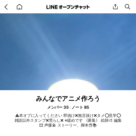
Go
share
se
back
to
home
みんなでアニメ作ろう
メンバー 35
ノート 85
⚠️本オプに入ってください 即抜け❌無言抜け❌タメ⭕️見学⭕️
雑談以外スタンプ❌荒らし❌ ※緩めです 《募集》 絵師🎨 編集
🎞 声優🎤 ストーリー、脚本📕📚