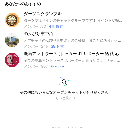
あなたへのおすすめ
車好き、初心者、ウィンタースポーツ好き、インラインスケー
ト、水上スキー、スノーボーダーの方もぜひ！
ダーツスクランブル
ダーツ交流メインのチャットグループです！ イベントや投げ会、情報交換などさまざまな交流に使いましょう！ ＊誹謗中傷コメントや倫理に反する行為を働いた方は即刻退会とします。
メンバー 763
4 時間前
のんびり車中泊
オプチャ「のんびり車中泊」のご登録、まことにありがとうございます。 ここのオプチャのご利用にあたり、以下の点をご確認ください。 （1）ここは「車中泊」を中心とするオプチャです。 （2）こちらで情報交換で聞いた事や実例も、運用は自己責任になります。 （3）車中泊や旅での出会いは自然ですが、こちらは男女出会系ではありません。 （4）喧嘩とか変な勧誘は問答無用。 （5）各項目の詳細については、LINEオープンチャット安全安心ガイドラインに準じます。https://openchat-jp.line.me/other/guideline （6）上記の発言や行動について、管理者及び副管理者が不適切と思うに至った場合は、削除や退室になることもあります。 基本的には参加者のモラルで運営しております。楽しい車中泊ライフを共有しましょう。 #軽キャンパー #温泉 #道の駅 #キャンピングカー
メンバー 1245
39 分前
鹿島アントラーズ (サッカー J1 サポーター 観戦 応援 DAZN 日本代表 ACL )
全ての鹿島アントラーズサポーターが集うサロン (サッカー J1 サポーター 観戦 応援 DAZN 日本代表 ACL )
メンバー 1807
たった今
その他にもいろんなオープンチャットがもりだくさん
もっと見る