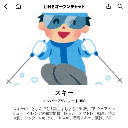
Go
share
se
back
to
home
スキー
メンバー 776
ノート 158
スキーのことなんでも！話しましょう！⛷ 板,ギア,ウェアのレ
ビュー、ゲレンデの積雪情報、筋トレ・オフトレ、動画、滑走
技術、ワックスのかけ方、Howto、基礎スキー、競技、BC、
ファット、ショート、フリースタイル、パーク、などなどなん
でもOKです！情報交換しましょう！ アウトドア・旅行好き、