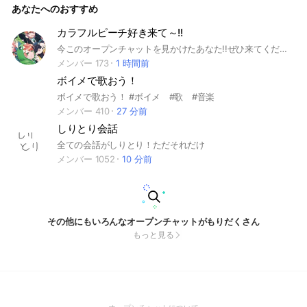
あなたへのおすすめ
カラフルピーチ好き来て～!!
今このオープンチャットを見かけたあなた!!ぜひ来てください!! 自分に合わなかったら抜けてもかまいませんが、即抜けは許しません。 皆でカラフルピーチを推して行きましょｰ! トーク数が増えすぎてどこ入ればいいの？ってなったら1番人数が多いとこに入るか、自分の推しのサブオープンチャットに入るようにして下さい #カラフルピーチ #カラピチ #マイクラ
メンバー 173
1 時間前
ボイメで歌おう！
ボイメで歌おう！ #ボイメ #歌 #音楽
メンバー 410
27 分前
しりとり会話
全ての会話がしりとり！ただそれだけ
メンバー 1052
10 分前
その他にもいろんなオープンチャットがもりだくさん
もっと見る