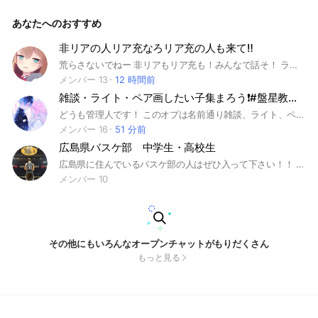
っっっっ ここではライト・ペア画・雑談などなど色んな話を
できたらなーと思っております‼️ 是非✨✨入ってくれると嬉し
あなたへのおすすめ
いなっ*ˊᵕˋ* 中で待ってるよ〜！！！ 結成日 ❤︎︎︎︎┈┈┈┈┈┈┈
3/27┈┈┈┈┈┈┈❤︎ #中学1年#中学2年#中学3年#高校1年#
高校2年#高校3年#中高生#中高生限定#おすすめ#恋バナ#恋愛
非リアの人リア充なろリア充の人も来て‼️
#即抜け❌#荒らし❌#ライト#ライブトーク#雑談#ペア画#学生
荒らさないでねー 非リアもリア充も！みんなで話そ！ ライト‼️雑談しよ‼️ #雑談#非リア#リア充
メンバー 13
12 時間前
雑談・ライト・ペア画したい子集まろう❗️#盤星教占領区
どうも管理人です！ このオプは名前通り雑談、ライト、ペア画したい子が集まるオプです！ ネッ友ほしい子も大歓喜！ やりたての子もおいで‼︎ 荒らし、出会い厨は回れ右！ 最後まで見てくれてありがとう！ 君のこと中で待ってるからね！ #ゲーム#初心者#友達#ネッ友#男子#女子
メンバー 16
51 分前
広島県バスケ部 中学生・高校生
広島県に住んでいるバスケ部の人はぜひ入って下さい！！ 人数集まって来たらみんなでスポセンとかいきたいのでぜひ入って下さい！
メンバー 10
その他にもいろんなオープンチャットがもりだくさん
もっと見る