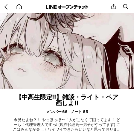
Go
share
se
back
to
home
【中高生限定‼️】雑談・ライト・ペア
画しよ‼️
メンバー 66
ノート 65
今見たよね？！ やっほっほ〜！人がこなくて困ってます！ ど
ーも！代理管理人ですっ❕ (現在代理高一男子がやってます) こ
こはみんなが楽しくワイワイできたらいいなと思っております