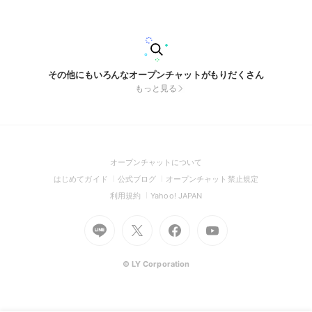
その他にもいろんなオープンチャットがもりだくさん
もっと見る
(Open
オープンチャットについて
in
(Open
(Open
(Open
はじめてガイド
公式ブログ
オープンチャット禁止規定
a
in
in
in
(Open
(Open
利用規約
Yahoo! JAPAN
new
a
a
a
in
in
window)
Go
new
Go
new
Go
Go
new
a
a
to
window)
to
window)
to
to
window)
new
new
Line
X
Facebook
Youtube
window)
window)
(Open
(Open
(Open
(Open
© LY Corporation
in
in
in
in
a
a
a
a
new
new
new
new