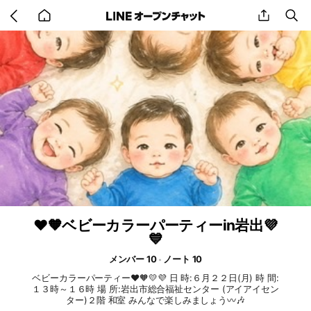
Go
share
se
back
to
home
❤️🧡ベビーカラーパーティーin岩出💜
💙
メンバー 10
ノート 10
ベビーカラーパーティー❤️🧡💛💜 日 時:６月２２日(月) 時 間:
１３時～１６時 場 所:岩出市総合福祉センター (アイアイセン
ター)２階 和室 みんなで楽しみましょう〰️🎶