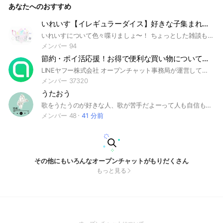
あなたへのおすすめ
#ドラム #You Tube
いれいす【イレギュラーダイス】好きな子集まれ〜✨
いれいすについて色々喋りましょ〜！ ちょっとした雑談も可⭕️‼︎ ただ、即抜けとかいれいすに興味ない人はお引き取り願いますm(_ _)m 後、大事なノートはちゃんと読んでね！←【【ここ重要‼︎‼︎】】 ここの注意事項もそうだけど、オプ自体の規約で完全重視のも書いてあります！ そして最後に！アイコンで公式画はNG❌です‼︎
メンバー 94
節約・ポイ活応援！お得で便利な買い物について話す部屋【LY公式運営】
LINEヤフー株式会社 オープンチャット事務局が運営しています。
メンバー 37320
うたおう
歌をうたうのが好きな人、歌が苦手だよーって人も自信もって一緒に楽しもうー！年齢中学生から幅広くいます⸝⸝ ᷇࿀ ᷆⸝⸝ 気が向いた時や息抜きしたいときとか、時間帯気にせず自由にうたってください！ 自分で歌ったものであれば、ボイメでも、動画でもファイルでも◎ 聴き専でもどーぞー！ 雑談OK🙆🏻‍♀️(詳細ルールにて) ※誹謗中傷、荒らしはやめようね！ 卑猥な言葉、下ネタ、人の嫌がる発言は禁止❌ #アカペラ#カラオケ#自己満#歌#モノマネ#歌手#アーティスト#曲#癒し#ストレス発散#アニメ#歌うま#歌下手#ハモリ#イケボ#暇#雑談 #歌の練習
メンバー 48
41 分前
その他にもいろんなオープンチャットがもりだくさん
もっと見る