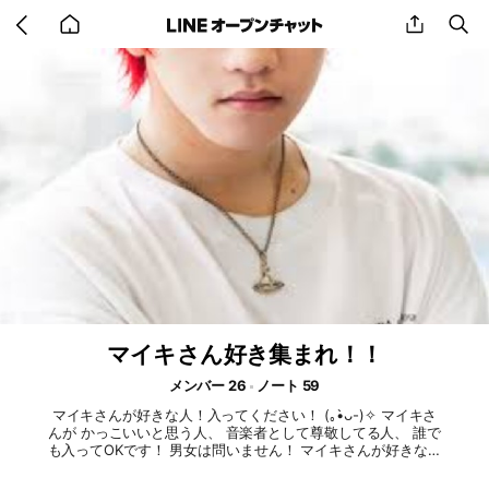
Go
share
se
back
to
home
マイキさん好き集まれ！！
メンバー 26
ノート 59
マイキさんが好きな人！入ってください！ (｡•̀ᴗ-)✧ マイキさ
んが かっこいいと思う人、 音楽者として尊敬してる人、 誰で
も入ってOKです！ 男女は問いません！ マイキさんが好きなら
誰でも入ってください！ あっ、荒らしはだめですよ(*ﾟ∀ﾟ) ん
でもそんくらいわかるかあ👐 #ラトゥラトゥ #マイキ #ボカロ