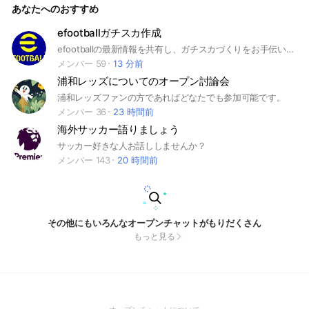
あなたへのおすすめ
会、注意（同じことを2度繰り返して行った場合は強制退会）
とします。 1,荒らし、批判等の誹謗中傷の発言 2,個人の尊厳な
どを傷つける発言 3,個人を特定する行為 4,他SNSに誘導する
efootballガチスカ作成
行為 5,他メンバーに悪態をつく 6,個人情報の公開 チェルシー
efootballの最新情報を共有し、ガチスカづくりをお手伝いします！初心者から上級者まで歓迎！ #efootball #イーフト #サッカー #ガチスカ #スカッド #ウイイレ #スポーツ
サポーター オープンチャット #サッカー #スポーツ #欧州サッ
カー #フットボール #海外サッカー #FIFA #UEFA #ACL #EL #
メンバー 59
13 分前
観戦 #雑談 #応援 #サポーター #天皇杯 #高校サッカー #選手
浦和レッズについてのオープン討論会
権 #高校サッカー選手権 #DAZN #wowow #スカパー #ライブ
プレミアリーグ ラリーガ ラリーガ2部 ブンデスリーガ ブンデ
浦和レッズファンの方であればどなたでも参加可能です。
スリーガ2部 セリエA フランス・リーグアン オランダ・エール
メンバー 36
23 時間前
ディビジ ベルギーリーグ ポルトガル・リーグ ロシア・プレミ
海外サッカー語りましょう
アリーグ オーストリア・ブンデスリーガ セルビア・リーグ ギ
リシャ・スーパーリーグ マンチェスターシティ マンチェスタ
サッカー好きな人お話ししませんか？
ーユナイテッド リバプール チェルシー レスターシティ ウエス
メンバー 143
20 時間前
トハム トッテナム アーセナル リーズ エバートン アストンビ
ラ ニューカッスル ウォルバーハンプトン クリスタルパレス サ
ウサンプトン ブライトン バーンリー ノリッジ ワトフォード
ブレントフォー
その他にもいろんなオープンチャットがもりだくさん
もっと見る