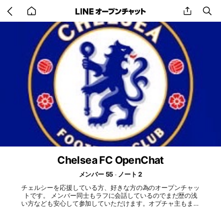
Go
share
se
back
to
home
Chelsea FC OpenChat
メンバー 55
ノート 2
チェルシーを応援している方、好きな方の為のオープンチャッ
トです。 メンバー同士もラフに会話しているのでまだ歴の浅
い方なども安心して参加していただけます。オプチャ主もまだ
そこまで歴がある訳では無いのでご安心ください。 【ルー
ル】 下記に該当する行為、発言等を確認した場合は強制退