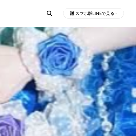
Search
スマホ版LINEで見る
OpenChats
Open
or
search
messages
area