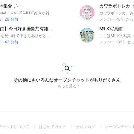
 好き集合 ˎˊ˗
( * ･ω･)ﾉﾞ𝐇𝐞𝐥𝐥𝐨! このおぷはILLIT好きが雑談などを するおぷですっ💗🫶🏻 ノートに加工写真や編集動画なども投稿できます！ 同担拒否の方は入るのをおすすめしません🙇🏻‍♀️‪‪ 入ったら大事なノートの確認をお願いします!! ここまで見てくれてありがと〜😻 これを見てる君が入るのをまってるよ！！🫵🏻 気軽に入ってねっ!!! ꒰ 即抜け✖️だよ🥲‎ ꒱‬ ※たまに通知が多い場合があります 通知少なめのおぷもありますのでぜひ 入ってみてくださいっ!! 𝙩𝙖𝙜 🏷‪‪‪‪‬⸒⸒ #ILLIT #illit #일리트 #アイリット #あいりっと #GLLIT #ウォンヒ #ウォニ #イロハ #ロハ #モカ #ミンジュ #ユナ #ヨンソ #アユネク #HYBE #k_pop #けーぽ #ヨジャドル #韓国 #日本 #韓国人 #日本人
2
29 分前
メンバー 484
たっ
【入退室自由】今日好き画像共有雑談部屋💗
M!LK写真館
このオプチャを見つけて下さりありがとうございます😊 このオプチャは、「今日好き」カップルやメンバーの写真動画をまとめているオプチャです！ 雑談、加工リクエストもOKです！ 今日好きのカップル、1人の動画や友達との動画もまとめているので動画探しに最適です💫🎵 ネタバレ、リアタイ用のサブトークルームもあります‼️ 【入室後は必ず大事なノートのルール確認をお願いします！】 ┈┈┈┈┈┈┈┈┈┈ このオプチャの魅力的なところ✨️ ❶入退室自由…入るのも抜けるのもいつでも自由です！即抜け無言抜け🆗 少し入ってみて合わないな〜と思ったら抜けて構いません！ ❷写真、動画をリクエストできる…写真や歌詞動画、加工写真などをリクエストできます📸 ❸動画の保存、使用可能…動画編集などに使用していただくこともできます！ ❹通知が来ない部屋がある…ここには入りたいけど通知は嫌だという方は、サブトークルームの方に入ってください😊（トーク禁止） ❺リアタイ部屋がある…他オプではネタバレ禁止が多いですが、このオプではリアタイルームに限りネタバレOKです！毎回盛り上がっています❤️‍🔥 ┈┈┈┈┈┈┈┈┈┈ ‼️⚠️ ルール ⚠️‼️ ・アイコンは今日好きの画像か初期アイコンのみOK！ ・トークは6:30〜23:00まで！ ・宣伝目的のみの入室禁止（強制退会対象です）‼️ ・写真保存・使用・加工・リクエストOK ・スタンプ1人1日3個まで！ ・他の人の無断転載自作発言NG ・個人情報交換NG ・荒らし・チェンメ・デマ拡散・なりすましNG ・出会い目的NG （強制退会、通報対象です） ・メインルームでの放送後のネタバレは禁止（火曜日の15:00まで禁止） 詳しくは大事なノートにあります！ 違反行為、迷惑行為、不審な行為が確認次第強制退会を行っています！ ┈┈┈┈┈┈┈┈┈┈ #やまあい#せなりあ#けんみあ#まうバオ#こおめい#たくはる#そうめが#今日好き#かなりの#りょうめい#おうあお#きんりの#しゅんゆま#ゆたひな#りくもか#はるねね#ゆうゆう#かいとあ#ゆかりお#れんひな
0
43 分前
メンバー 1855
た
その他にもいろんなオープンチャットがもりだくさん
もっと見る
(Open
(Open
(Open
チャットについて
はじめてガイド
公式ブログ
オープンチャッ
in
in
in