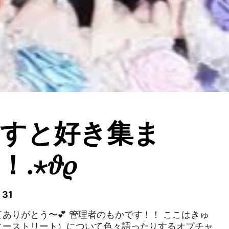
ーすと好き集ま
⋆𝜗𝜚
31
ありがとう〜💕 管理者のもかです！！ ここはきゅ
ィーストリート）について色々語ったりするオプチャ