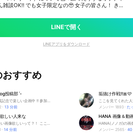
️ でも女子限定なの🥹‪ 女子の皆さん！ きゅ
けでなく恋バナや普段のほかの話でもなんでも！ たく
！！ その1.荒らさな
って欲しいです！！ その2.女性であること！！差別
LINEで開く
なんですけどごめんなさい、、女性限定でお願いしま
抜け、無言抜けしないこと！！もし即抜けしないといけ
LINEアプリをダウンロード
ったら一言言ってからお願いします！ 4.アイコンは
待ってるねー！
のおすすめ
og投稿部´‐
垢抜け作戦‼️🎀🩷
現在40人達成記念で楽しい企画中 ‼️ 参加したら副部長や係になれるチャンス ッ 🫵🏻😽 ⬇も必ず見てね 👀 そこの君ストーップ ‼️ 見てくれてありがとう 🙌🏻 見た子は強制参加だよ 😸 部長のさくあです 👋🏻 ルールを説明します 👍🏻 ･ファンマ、ファンネ、ファンタグ、ペアタグ、ペア画⭕️ ･見る専⭕️ ･関係作り⭕️ ･呼び出しノート⭕️ ･雑談⭕️ ･荒らし、即抜け、暴言❌ ･無言抜け❌ ･宣伝抜け❌ ･宣伝ノート以外での宣伝❌ ･個人情報❌(実写や過度な声出し、住所や住んでいるところが特定されるもの等) ･トークに動画を載せる❌ ･ボイスメッセージ❌ ･なりすまし❌ ･男の子❌ ･チェンメ❌ みんなが不快になるようなことはやめましょう💧 守れない子は、その場で注意または強制退会になります💧 ねぇねぇ、下の🟩おしちゃって 🫵🏻🥳 来てくれることを信じて中で待ってるね 😽🫶🏻 ୨୧┈┈┈┈┈┈┈┈┈┈┈┈┈┈┈┈┈┈୨୧ #生活音 #せいかつおん #vlog #Vlog #blog #ブイログ #ぶいろぐ #投稿 #垢抜け #悩み相談 #雑談 #女の子限定 #女子限定 #女限定 #部活 #学校 #学園 #ライブトーク ୨୧┈┈┈┈┈┈┈┈┈┈┈┈┈┈┈┈┈┈୨୧
2
13 分前
メンバー 1893
た
欲しい人来な
HANA 画像＆動
そこの君エモい画像欲しいって？！ ここはエモい画像が沢山あるよ！ 見ていって！ ここは雑談おっけぃだよ！ 写真はノートに投稿してね！ ⭕️な事 雑談 写真投稿 仲良くする事 ❌な事 荒らし スタ連（3個までしていいよ） 即抜け 個チャ交換 住所を教えない
1
14 分前
メンバー 2565
40