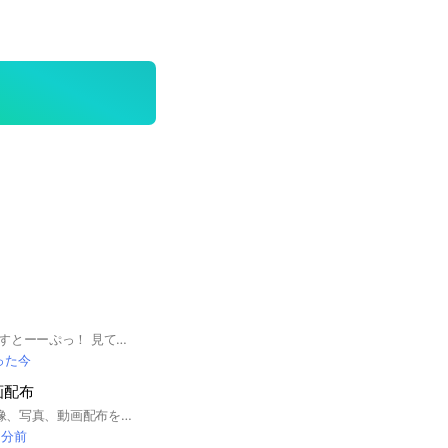
ここを見てくれた人すとーーぷっ！ 見てくれてありがとうございます！！ 垢抜けしたくないですか⁉️⁉️ みんなに可愛くなったねって言われたくないですか⁉️ モテたいですか⁉️ このオプに入って、みんなで垢抜け方法やblogなど作って共有しましょ🌟 少しでも気になって入ってくれたら嬉しいです！！！ 中でまってます🥹🥹🥹🩷🩷🩷 #垢抜け 2025.7.18
った今
画配布
HANA(ノノガ)の画像、写真、動画配布を目的としたオープンチャットです。会話をするためではないので挨拶不要・無言大歓迎です。管理人以外も載せてくださると助かります! #ノノガ #BMSG #NoNoGirls #NNG #ちゃんみな
 分前