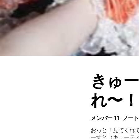
きゅ
れ〜！！.
メンバー 11
ノート 
おっと！見てくれて
ーすと（キューテ