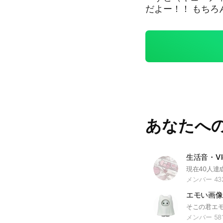
だよー！！ もちろん雑談OK‼
ーすとについてだ
さん楽しく会話しましょ😆 ただしルールがあります
い！！これは絶対守
とか言われるかも
す、！ その3.即
ないという事情があ
きゅーすとで！！ ルールは大体これです！！詳しいルールは入ってから
かな‎^_^ 入るの
あなたへ
生活音・Vl
メンバー 43
エモい画像
メンバー 58