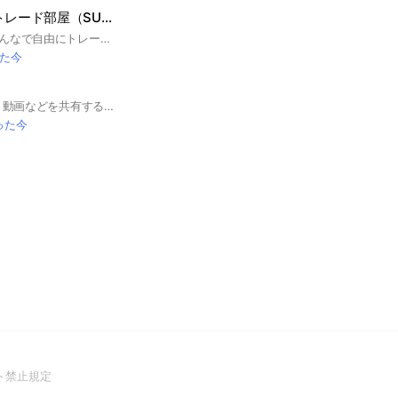
カワラボトレカ トレード部屋（SUKISUKIトレカ for KAWAIILAB）
カワラボトレカ、みんなで自由にトレードしましょう‼️ #カワラボ #トレカ #カワラボトレカ #FRUITSZIPPER #CANDYTUNE #SWEETSTEADY #CUTIESTREET #MORESTAR
た今
ここはM!LKの写真・動画などを共有する場です ! ! 写真・動画はもちろん、雑談も大丈夫です👍🏻👍🏻 色んなみ！るきーずさんと仲を深められたら嬉しいです‎😽💭 旧メンバーを推している方でも大歓迎です🙌🏻💚ིྀ🧡ིྀ💜ིྀ オプ開設日 2024/03/07 #佐野勇斗 #吉田仁人 #塩﨑太智 #山中柔太朗 #曽野舜太 #山﨑悠稀 #板垣瑞生 #宮世琉弥 #みるきーず #M!LK
った今
(Open
ト禁止規定
in