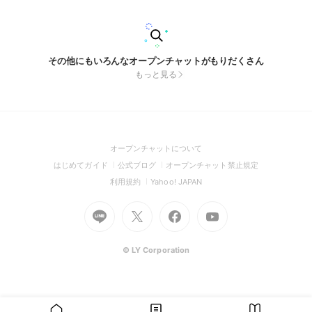
その他にもいろんなオープンチャットがもりだくさん
もっと見る
(Open
オープンチャットについて
in
(Open
(Open
(Open
はじめてガイド
公式ブログ
オープンチャット禁止規定
a
in
in
in
(Open
(Open
利用規約
Yahoo! JAPAN
new
a
a
a
in
in
window)
Go
new
Go
new
Go
Go
new
a
a
to
window)
to
window)
to
to
window)
new
new
Line
X
Facebook
Youtube
window)
window)
(Open
(Open
(Open
(Open
© LY Corporation
in
in
in
in
a
a
a
a
new
new
new
new
window)
window)
window)
window)