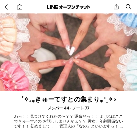
Go
share
se
back
to
home
˚✧₊⁎きゅーてすとの集まり⁎⁺˳✧༚
メンバー 44
ノート 77
わっ！！見つけてくれたの〜？？ 運命だっ！！ よければここ
できゅーすとの お話ししませんかぁ？？ 男女、年齢関係ない
です！！ 初めまして！！ 管理人の「なの」といいますっ！ 推
し様はなぎですっ💜 ここはきゅーてすとさんが きゅーすとの
良さなど 推し愛を語り合う場です✊🏻✨ あとは雑談ですねっ！