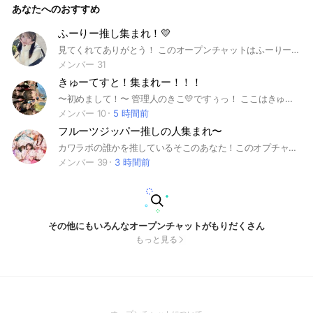
あなたへのおすすめ
ですがほぼほぼ雑談かも知れません笑 みんなで楽しくお話し
できたらな！ って思っています！！ ーーーーーー【ルール】
ーーーーーー ・荒らしは即退出させます ・出会い目的はなし
ふーりー推し集まれ！💛
・個人情報などいうのはなし ・即抜けはしない ・喧嘩など暴
見てくれてありがとう！ このオープンチャットはふーりー推しが集まる場所だよ！ まずルールを紹介するね！✨ ーールールーー ①メンバーの悪口 🆖 ②人が不快になる言動 🆖 ③荒らし 🆖 ④即抜け 🆖 ⑤宣伝は宣伝ノートに ⑥出会い系 🆖 ⑦宣伝即抜け 🆖 ⑧雑談 🆗 ⑨写真・動画 🆗 ⑩スレッド 🆗 ⑪スタンプ 🆗 これらのルールを守ってね！ 男女関係なくたくさん話そ！ 質問があったらノートの「質問ノート」で 管理人をメンションして質問内容を教えてね！ みんなでキューストの情報を共有し合お！！ このオプの作成日：3月9日 #キューティーストリート #きゅーてぃーすとりーと #キュースト #きゅーすと #キューテスト #きゅーてすと #古澤里紗 #ふーりー #ふるさわりさ #ふりたん #推し #CUTIE STREET #古澤里紗
言を言った場合 きょたさせます ・スタレンはなし ・きゅーす
とのアンチは 来ないでください ・「自分が1番愛してる」など
メンバー 31
の 妄想する人は来ないでください いわゆる同担拒否のような
きゅーてすと！集まれー！！！
感じです ーーーーーーーーーーーーーーーーー ルールを守っ
て楽しみましょう！！ 入ったらノートに自己紹介を書いて ほ
〜初めまして！〜 管理人のきこ💛ですぅっ！ ここはきゅーてすとが集まるオプだよんっ！🌟 きゅーすとのこといっぱい語ろー！！🗣️ 男女問わず入ってOKっー！！🙆‍♀️🙆 今現在全然人少なくて通知も少ないと思うけど、 通知オフ&親バレroom用意してありますっ！☺️ 管理人初心者だけど許し・て・お願いっ♪！（お願いっ！）笑🤭 ルールを説明するねんっ！🙄 1，荒らし❌絶対にやめてねー！😒✋ やったらきょたするよん！再参加も禁止🈲にするからねんっ！！🫸🫷 2，即抜け❌&無言抜け❌ できればやめて欲しい！😑 どうしてもだったら管理人か副官の 許可をちゃんととってねー！👍 これで終わりなんだけど、、 追加してるかもだからぁっ！ 詳細はまた入ってから！！！👋 あ、あと人数少ないのでここまで読んでくれたってことは、、、入ってくれるよね？😆 この中で待ってまーすっ！👋
しいです！！ 例 初めまして！〇〇です！ 推しは〇〇で性別は
メンバー 10
5 時間前
○○誕生日は〇〇です！ こんな感じに書いてくればまるです
フルーツジッパー推しの人集まれ〜
👌🏻 宣伝してくれたら嬉しいですっ！！ 年齢、住んでる県いい
たい人は 言っていいです！ それでは中でお待ちしております
カワラボの誰かを推しているそこのあなた！このオプチャに入るべし フルーツジッパー推しの人が集まるオプチャです！！ カワラボの誰か推しの方でも大歓迎です！！
♪ オプを作った日 5/9 #cutie street #きゅーすと #きゅーて
メンバー 39
3 時間前
すと #梅田みゆ #佐野愛花 #真鍋凪咲 #増田彩乃 #川本笑瑠 #
古澤理沙 #板倉可奈 #桜庭遥花 #きゅーてすとの集まり
その他にもいろんなオープンチャットがもりだくさん
もっと見る